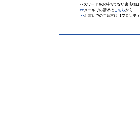
パスワードをお持ちでない書店様は
>>
メールでの請求は
こちら
から
>>
お電話でのご請求は【フロンティアワ