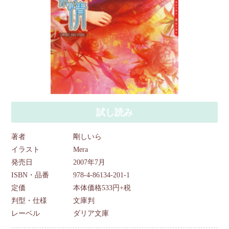
試し読み
著者
剛しいら
イラスト
Mera
発売日
2007年7月
ISBN・品番
978-4-86134-201-1
定価
本体価格533円+税
判型・仕様
文庫判
レーベル
ダリア文庫