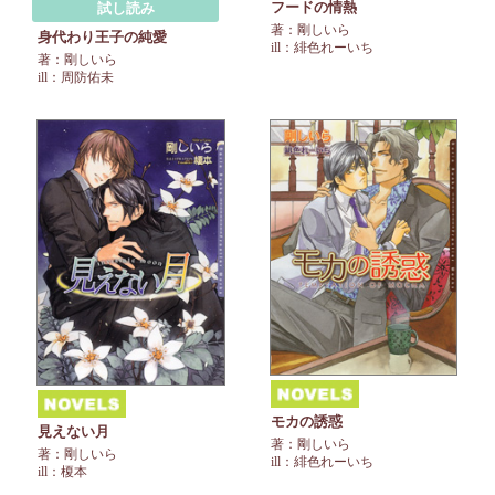
フードの情熱
試し読み
著：剛しいら
身代わり王子の純愛
ill：緋色れーいち
著：剛しいら
ill：周防佑未
モカの誘惑
見えない月
著：剛しいら
著：剛しいら
ill：緋色れーいち
ill：榎本