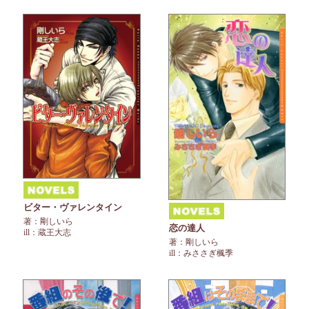
ビター・ヴァレンタイン
著：剛しいら
恋の達人
ill：蔵王大志
著：剛しいら
ill：みささぎ楓季