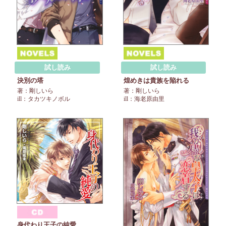
試し読み
試し読み
決別の塔
煌めきは貴族を陥れる
著：剛しいら
著：剛しいら
ill：タカツキノボル
ill：海老原由里
身代わり王子の純愛