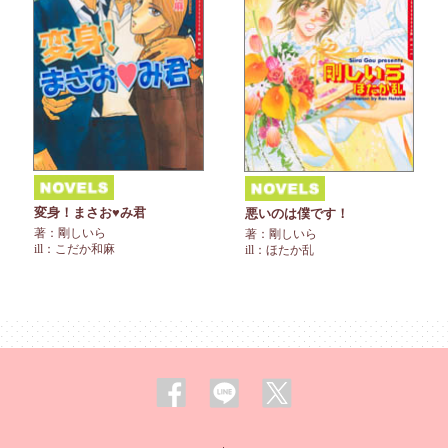
変身！まさお♥み君
悪いのは僕です！
著：剛しいら
著：剛しいら
ill：こだか和麻
ill：ほたか乱