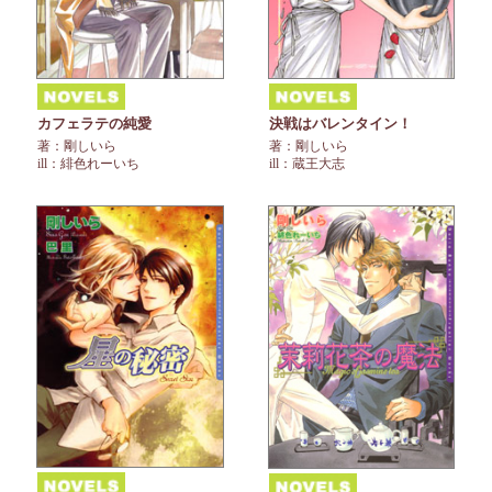
カフェラテの純愛
決戦はバレンタイン！
著：剛しいら
著：剛しいら
ill：緋色れーいち
ill：蔵王大志