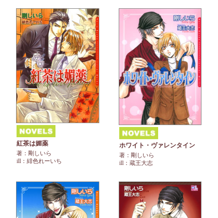
紅茶は媚薬
ホワイト・ヴァレンタイン
著：剛しいら
著：剛しいら
ill：緋色れーいち
ill：蔵王大志