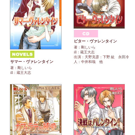
ビター・ヴァレンタイン
著：剛しいら
ill：蔵王大志
出演：天野克彦：下野 紘 永田冷
サマー・ヴァレンタイン
人：中井和哉 他
著：剛しいら
ill：蔵王大志