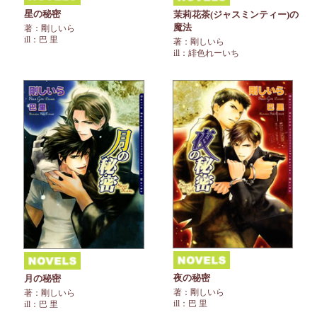
星の秘密
茉莉花茶(ジャスミンティー)の
魔法
著：剛しいら
ill：巴 里
著：剛しいら
ill：緋色れーいち
夜の秘密
月の秘密
著：剛しいら
著：剛しいら
ill：巴 里
ill：巴 里