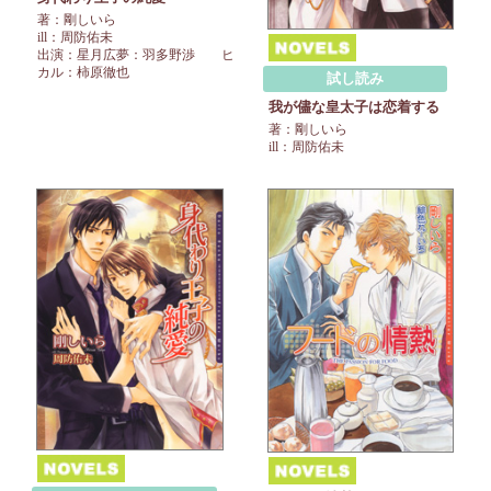
著：剛しいら
ill：周防佑未
出演：星月広夢：羽多野渉 ヒ
カル：柿原徹也
試し読み
我が儘な皇太子は恋着する
著：剛しいら
ill：周防佑未