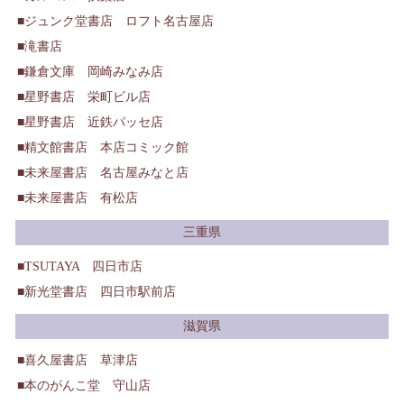
ジュンク堂書店 ロフト名古屋店
滝書店
鎌倉文庫 岡崎みなみ店
星野書店 栄町ビル店
星野書店 近鉄パッセ店
精文館書店 本店コミック館
未来屋書店 名古屋みなと店
未来屋書店 有松店
三重県
TSUTAYA 四日市店
新光堂書店 四日市駅前店
滋賀県
喜久屋書店 草津店
本のがんこ堂 守山店