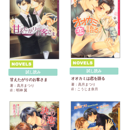
試し読み
試し読み
オオカミは恋を語る
甘えたがりのお客さま
著：高月まつり
著：高月まつり
ill：こうじま奈月
ill：明神 翼