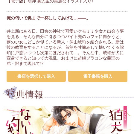
【電子版】明神 翼先生の美麗なイラスト入り♪
俺の匂いで奥まで一杯にしてあげる…――。
井上新はある日、田舎の神社で可愛いケモミミ少女と出会う夢
を見る。そんな自分に引きつつバイト先のカフェに向かうと、
夢の少女にどこか似ている新人・深山琥珀を紹介される。新は
彼の教育をすることになるが、首筋を甘噛みして懐いてくる琥
珀に戸惑いつつも次第にほだされて…。そんな中、琥珀が犬に
変身できると知って大混乱。おまけに超絶ブラコンな義理の
弟・燈まで現れて!?
書店を選択して購入
電子書籍を購入