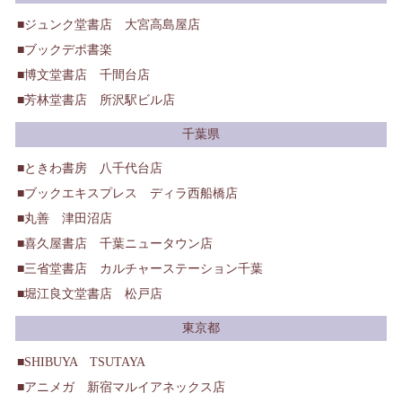
ジュンク堂書店 大宮高島屋店
ブックデポ書楽
博文堂書店 千間台店
芳林堂書店 所沢駅ビル店
千葉県
ときわ書房 八千代台店
ブックエキスプレス ディラ西船橋店
丸善 津田沼店
喜久屋書店 千葉ニュータウン店
三省堂書店 カルチャーステーション千葉
堀江良文堂書店 松戸店
東京都
SHIBUYA TSUTAYA
アニメガ 新宿マルイアネックス店