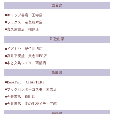
奈良県
キャップ書店 王寺店
ラックス 奈良柏木店
喜久屋書店 橿原店
和歌山県
イズミヤ 紀伊川辺店
宮井平安堂 貴志川FC店
本と文具ツモリ 西部店
鳥取県
BookYard. CHAPTER1
ブックセンターコスモ 岩吉店
今井書店 錦町店
今井書店 本の学校メディア館
島根県