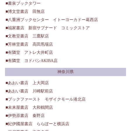
書泉ブックタワー
博文堂書店 田無店
八重洲ブックセンター イトーヨーカドー葛西店
福家書店 新宿サブナード コミックストア
文教堂書店 三鷹駅店
芳林堂書店 高田馬場店
有隣堂 アトレ大井町店
有隣堂 ヨドバシAKIBA店
神奈川県
あおい書店 上大岡店
あおい書店 川崎駅前店
ブックファースト モザイクモール港北店
未来屋書店 大和鶴間店
伊勢原書店 秦野店
紀伊國屋書店 ららぽーと横浜店