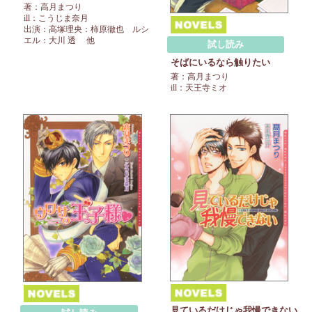
著：高月まつり
ill：こうじま奈月
出演：高塚理央：柿原徹也 ルシ
エル：大川 透 他
試し読み
そばにいるなら触りたい
著：高月まつり
ill：天王寺ミオ
見ているだけじゃ我慢できない