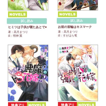
試し読み
試し読み
お前の首輪はキスマーク
ヒミツは子供が寝たあとで♥
著：高月まつり
著：高月まつり
ill：すがはら竜
ill：明神 翼