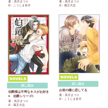
著：高月まつり
著：高月まつり
ill：蔵王大志
ill：こうじま奈月
試し読み
試し読み
お前の瞳に恋してる
伯爵様は不埒なキスがお好き
著：高月まつり
♥ 伯爵シリーズ1
ill：こうじま奈月
著：高月まつり
ill：蔵王大志