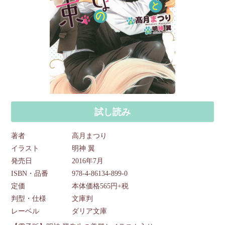
試し読み
著者
高月まつり
イラスト
明神 翼
発売日
2016年7月
ISBN・品番
978-4-86134-899-0
定価
本体価格565円+税
判型・仕様
文庫判
レーベル
ダリア文庫