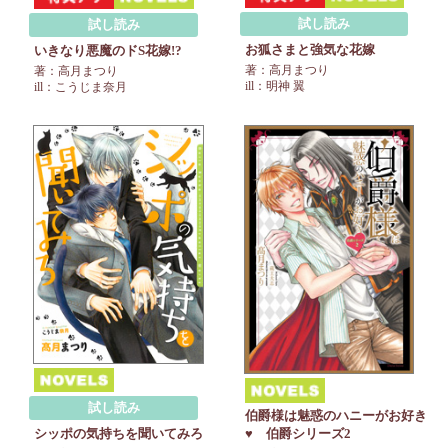
試し読み
試し読み
お狐さまと強気な花嫁
いきなり悪魔のドS花嫁!?
著：高月まつり
著：高月まつり
ill：明神 翼
ill：こうじま奈月
試し読み
伯爵様は魅惑のハニーがお好き
♥ 伯爵シリーズ2
シッポの気持ちを聞いてみろ