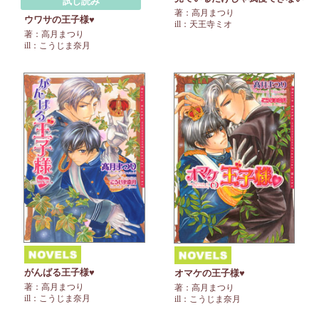
試し読み
著：高月まつり
ウワサの王子様♥
ill：天王寺ミオ
著：高月まつり
ill：こうじま奈月
がんばる王子様♥
オマケの王子様♥
著：高月まつり
著：高月まつり
ill：こうじま奈月
ill：こうじま奈月