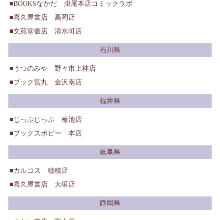
BOOKSなかだ 掛尾本店コミックラボ
喜久屋書店 高岡店
文苑堂書店 清水町店
石川県
うつのみや 野々市上林店
ブック宮丸 金沢南店
福井県
じっぷじっぷ 種池店
ブックスポピー 本店
岐阜県
カルコス 穂積店
喜久屋書店 大垣店
静岡県