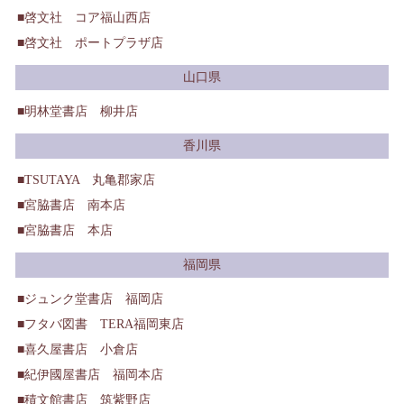
啓文社 コア福山西店
啓文社 ポートプラザ店
山口県
明林堂書店 柳井店
香川県
TSUTAYA 丸亀郡家店
宮脇書店 南本店
宮脇書店 本店
福岡県
ジュンク堂書店 福岡店
フタバ図書 TERA福岡東店
喜久屋書店 小倉店
紀伊國屋書店 福岡本店
積文館書店 筑紫野店