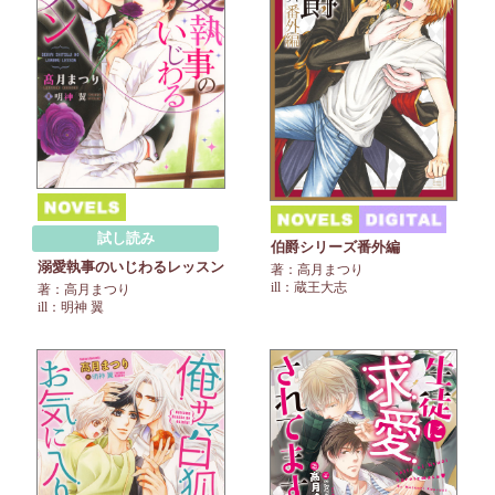
試し読み
伯爵シリーズ番外編
溺愛執事のいじわるレッスン
著：高月まつり
ill：蔵王大志
著：高月まつり
ill：明神 翼