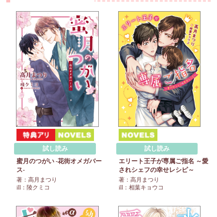
試し読み
試し読み
蜜月のつがい -花街オメガバー
エリート王子が専属ご指名 ～愛
ス-
されシェフの幸せレシピ～
著：高月まつり
著：高月まつり
ill：陵クミコ
ill：相葉キョウコ