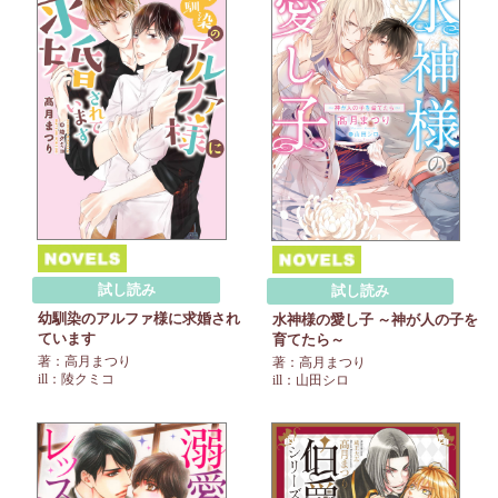
試し読み
試し読み
幼馴染のアルファ様に求婚され
水神様の愛し子 ～神が人の子を
ています
育てたら～
著：高月まつり
著：高月まつり
ill：陵クミコ
ill：山田シロ