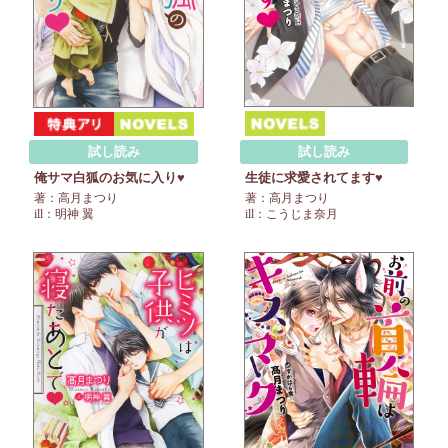
試し読み
試し読み
生徒に求愛されてます♥
俺サマ白狐のお気に入り♥
著：高月まつり
著：高月まつり
ill：こうじま奈月
ill：明神 翼