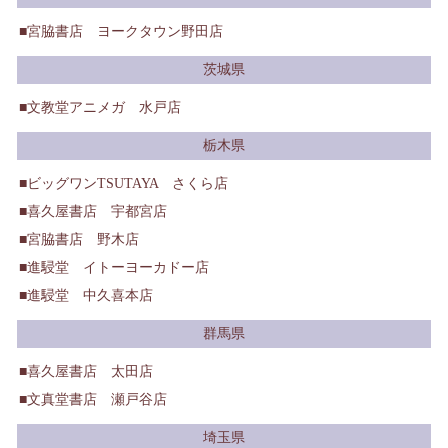
宮脇書店 ヨークタウン野田店
茨城県
文教堂アニメガ 水戸店
栃木県
ビッグワンTSUTAYA さくら店
喜久屋書店 宇都宮店
宮脇書店 野木店
進駸堂 イトーヨーカドー店
進駸堂 中久喜本店
群馬県
喜久屋書店 太田店
文真堂書店 瀬戸谷店
埼玉県