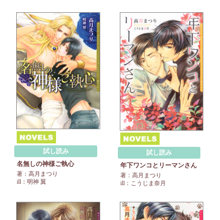
試し読み
試し読み
名無しの神様ご執心
年下ワンコとリーマンさん
著：高月まつり
著：高月まつり
ill：明神 翼
ill：こうじま奈月