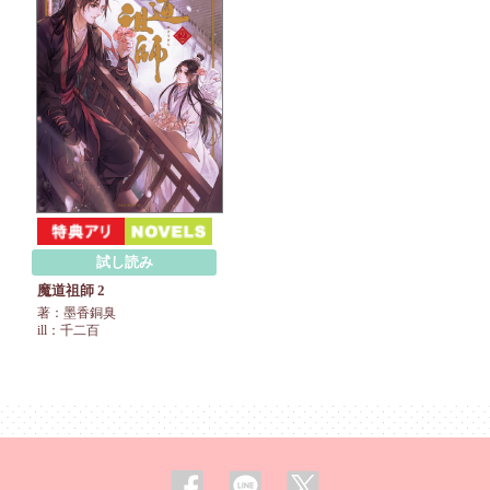
試し読み
魔道祖師 2
著：墨香銅臭
ill：千二百