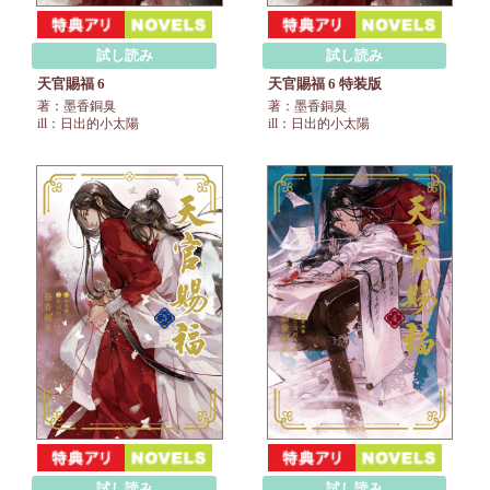
試し読み
試し読み
天官賜福 6
天官賜福 6 特装版
著：墨香銅臭
著：墨香銅臭
ill：日出的小太陽
ill：日出的小太陽
試し読み
試し読み