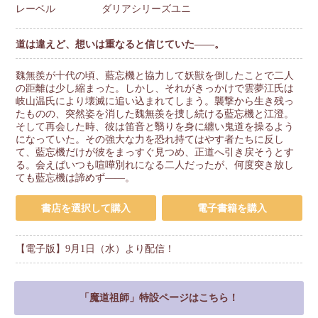
レーベル
ダリアシリーズユニ
道は違えど、想いは重なると信じていた――。
魏無羨が十代の頃、藍忘機と協力して妖獣を倒したことで二人
の距離は少し縮まった。しかし、それがきっかけで雲夢江氏は
岐山温氏により壊滅に追い込まれてしまう。襲撃から生き残っ
たものの、突然姿を消した魏無羨を捜し続ける藍忘機と江澄。
そして再会した時、彼は笛音と翳りを身に纏い鬼道を操るよう
になっていた。その強大な力を恐れ持てはやす者たちに反し
て、藍忘機だけが彼をまっすぐ見つめ、正道へ引き戻そうとす
る。会えばいつも喧嘩別れになる二人だったが、何度突き放し
ても藍忘機は諦めず――。
書店を選択して購入
電子書籍を購入
【電子版】9月1日（水）より配信！
「魔道祖師」特設ページはこちら！