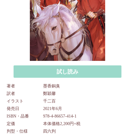
試し読み
著者
墨香銅臭
訳者
鄭穎馨
イラスト
千二百
発売日
2021年6月
ISBN・品番
978-4-86657-414-1
定価
本体価格2,200円+税
判型・仕様
四六判