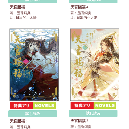
天官賜福 5
天官賜福 4
著：墨香銅臭
著：墨香銅臭
ill：日出的小太陽
ill：日出的小太陽
試し読み
試し読み
天官賜福 2
天官賜福 3
著：墨香銅臭
著：墨香銅臭