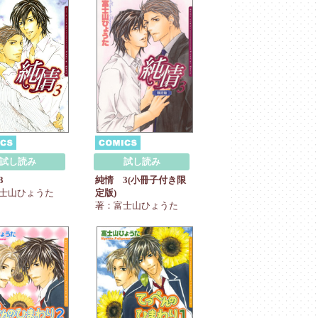
試し読み
試し読み
3
純情 3(小冊子付き限
士山ひょうた
定版)
著：富士山ひょうた