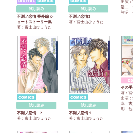
出演：
浩二 
試し読み
試し読み
智昭 
不測ノ恋情 番外編 シ
不測ノ恋情3
ョートストーリー集
著：富士山ひょうた
著：富士山ひょうた
その手
著：富
出演：
幸 古
試し読み
試し読み
彰 他
不測ノ恋情 2
不測ノ恋情１
著：富士山ひょうた
著：富士山ひょうた