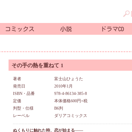
コミックス
小説
ドラマCD
その手の熱を重ねて 1
著者
富士山ひょうた
発売日
2010年1月
ISBN・品番
978-4-86134-385-8
定価
本体価格600円+税
判型・仕様
B6判
レーベル
ダリアコミックス
ぬくもりに触れた時、恋が始まる――