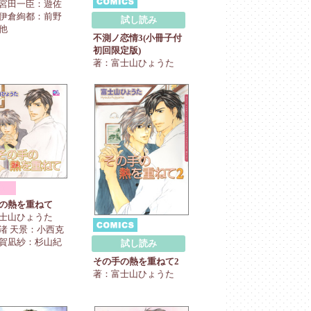
宮田一臣：遊佐
伊倉絢都：前野
試し読み
他
不測ノ恋情3(小冊子付
初回限定版)
著：富士山ひょうた
の熱を重ねて
士山ひょうた
渚 天景：小西克
賀凪紗：杉山紀
試し読み
その手の熱を重ねて2
著：富士山ひょうた