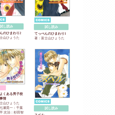
試し読み
試し読み
んのひまわり2
てっぺんのひまわり1
士山ひょうた
著：富士山ひょうた
よくある男子校
事情
士山ひょうた
七瀬晃一：千葉
試し読み
平 次治：杉田智
スペル