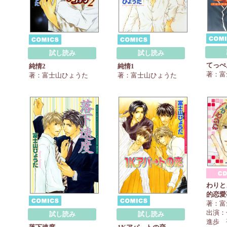
試し読み
試し読み
てっぺ
純情2
純情1
著：富
著：富士山ひょうた
著：富士山ひょうた
わりと
的恋愛
著：富
出演：
試し読み
試し読み
進歩 