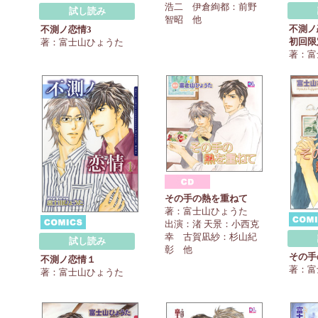
浩二 伊倉絢都：前野
試し読み
智昭 他
不測ノ
不測ノ恋情3
初回限
著：富士山ひょうた
著：富
その手の熱を重ねて
著：富士山ひょうた
出演：渚 天景：小西克
幸 古賀凪紗：杉山紀
試し読み
彰 他
その手
不測ノ恋情１
著：富
著：富士山ひょうた