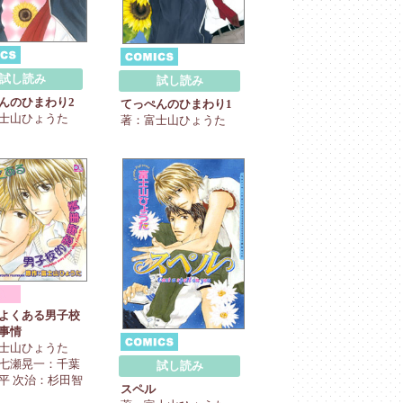
試し読み
試し読み
んのひまわり2
てっぺんのひまわり1
士山ひょうた
著：富士山ひょうた
よくある男子校
事情
士山ひょうた
七瀬晃一：千葉
試し読み
平 次治：杉田智
スペル