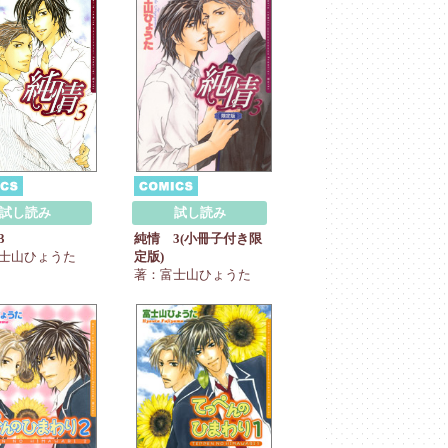
試し読み
試し読み
3
純情 3(小冊子付き限
士山ひょうた
定版)
著：富士山ひょうた