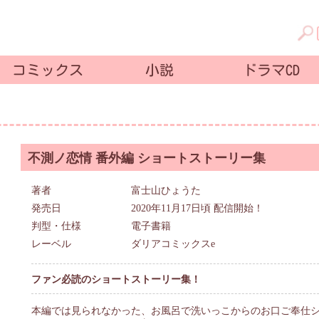
コミックス
小説
ドラマCD
不測ノ恋情 番外編 ショートストーリー集
著者
富士山ひょうた
発売日
2020年11月17日頃 配信開始！
判型・仕様
電子書籍
レーベル
ダリアコミックスe
ファン必読のショートストーリー集！
本編では見られなかった、お風呂で洗いっこからのお口ご奉仕