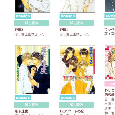
試し読み
試し読み
てっぺ
純情2
純情1
著：富
著：富士山ひょうた
著：富士山ひょうた
わりと
的恋愛
著：富
出演：
試し読み
試し読み
進歩 
落下速度
1Kアパ→トの恋
和 他