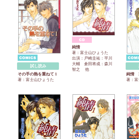
純情
著：富士山ひょうた
出演：戸崎圭祐：平川
大輔 倉田将成：森川
試し読み
智之 他
純情 
その手の熱を重ねて 1
著：富
著：富士山ひょうた