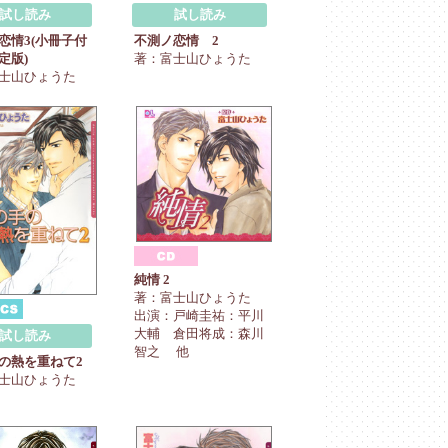
試し読み
試し読み
恋情3(小冊子付
不測ノ恋情 2
定版)
著：富士山ひょうた
士山ひょうた
純情 2
著：富士山ひょうた
出演：戸崎圭祐：平川
大輔 倉田将成：森川
試し読み
智之 他
の熱を重ねて2
士山ひょうた