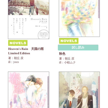
試し読み
Heaven's Rain 天国の雨
Limited Edition
秋色
著：朝丘 戻
著：朝丘 戻
ill：yoco
ill：小椋ムク