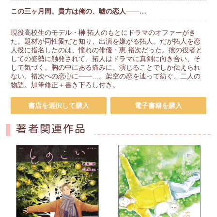
この三ヶ月間、貴方は俺の、嘘の恋人――…
現役高校生のモデル・榊 拓人のもとにドラマのオファーがき
た。題材が同性愛だと知り、出演を嫌がる拓人。だが拓人を恋
人役に指名したのは、憧れの俳優・恵 裕次だった。彼の役者と
しての姿勢に触発されて、拓人はドラマに真剣に向き合い、そ
して気づく。胸の中にある痛みに。演じることでしか伝えられ
ない、裕次への恋心に――…。架空の恋を辿って紡ぐ、二人の
物語。加筆修正＋書き下ろし付き。
書店を選択して購入
電子書籍を購入
著者関連作品