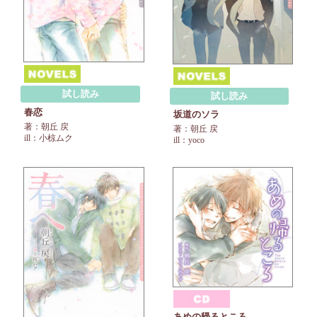
試し読み
試し読み
春恋
坂道のソラ
著：朝丘 戻
著：朝丘 戻
ill：小椋ムク
ill：yoco
あめの帰るところ