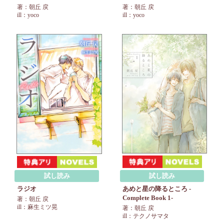
著：朝丘 戻
著：朝丘 戻
ill：yoco
ill：yoco
試し読み
試し読み
あめと星の降るところ -
ラジオ
Complete Book 1-
著：朝丘 戻
ill：麻生ミツ晃
著：朝丘 戻
ill：テクノサマタ