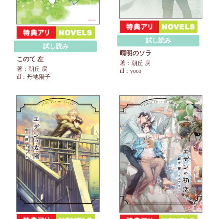
試し読み
試し読み
晴明のソラ
このて 左
著：朝丘 戻
著：朝丘 戻
ill：yoco
ill：丹地陽子