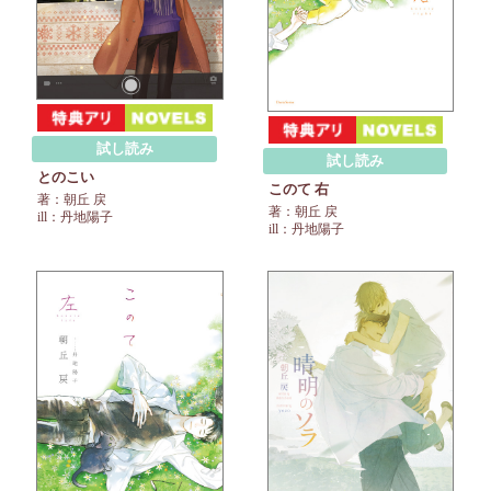
試し読み
試し読み
とのこい
このて 右
著：朝丘 戻
著：朝丘 戻
ill：丹地陽子
ill：丹地陽子