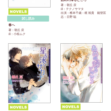
著：朝丘 戻
ill：テクノサマタ
出演：椎本千歳：梶 裕貴 能登匡
志：日野 聡
試し読み
春へ
著：朝丘 戻
ill：小椋ムク