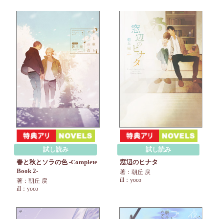
試し読み
試し読み
春と秋とソラの色 -Complete
窓辺のヒナタ
Book 2-
著：朝丘 戻
ill：yoco
著：朝丘 戻
ill：yoco