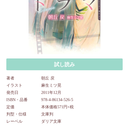
試し読み
著者
朝丘 戻
イラスト
麻生ミツ晃
発売日
2011年12月
ISBN・品番
978-4-86134-526-5
定価
本体価格571円+税
判型・仕様
文庫判
レーベル
ダリア文庫