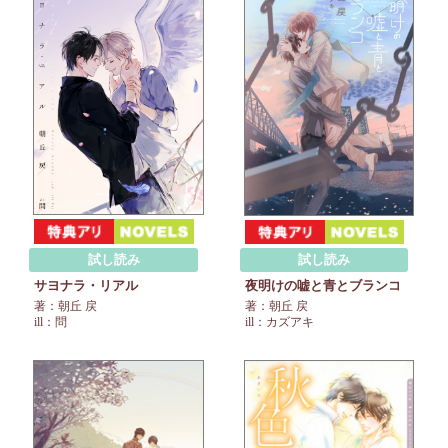
試し読み
試し読み
サヨナラ・リアル
夜明けの嘘と青とブランコ
著：朝丘 戻
著：朝丘 戻
ill：問
ill：カズアキ