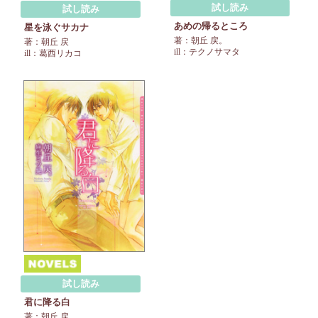
試し読み
試し読み
あめの帰るところ
星を泳ぐサカナ
著：朝丘 戻。
著：朝丘 戻
ill：テクノサマタ
ill：葛西リカコ
試し読み
君に降る白
著：朝丘 戻。