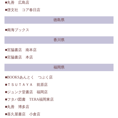
丸善 広島店
啓文社 コア春日店
徳島県
南海ブックス
香川県
宮脇書店 南本店
宮脇書店 本店
福岡県
BOOKSあんとく つぶく店
ＴＳＵＴＡＹＡ 前原店
ジュンク堂書店 福岡店
フタバ図書 TERA福岡東店
丸善 博多店
喜久屋書店 小倉店