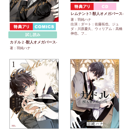
レムナント7-獣人オメガバース-
著：羽純ハナ
出演：ダート：佐藤拓也、ジュ
ダ：川原慶久、ウィリアム：高橋
伸也、フ...
試し読み
カドル 2 ‐獣人オメガバース‐
著：羽純ハナ