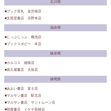
石川県
ブック宮丸 金沢南店
文苑堂書店 示野本店
福井県
じっぷじっぷ 種池店
ブックスポピー 本店
岐阜県
カルコス 穂積店
喜久屋書店 大垣店
静岡県
あおい書店 富士店
マルサン書店 駅北店
マルサン書店 サントムーン店
明屋書店 イケヤ高林店