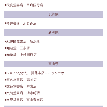
天真堂書店 甲府国母店
長野県
今井書店 ふじみ店
新潟県
紀伊國屋書店 新潟店
知遊堂 三条店
知遊堂 上越国府店
富山県
BOOKSなかだ 掛尾本店コミックラボ
喜久屋書店 高岡店
文苑堂書店 戸出店
文苑堂書店 清水町店
文苑堂書店 富山豊田店