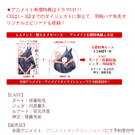
★アニメイト有償特典はドラマCD ! !
CDは1～3話までのダイジェストに加えて、羽純ハナ先生オ
リジナルエピソードも収録！
【CAST】
ダート：佐藤拓也
ジュダ：川原慶久
ルアード：安元洋貴
神父：後藤光祐
【販売店】
全国アニメイト、
アニメイトオンラインショップ
にて予約受付中