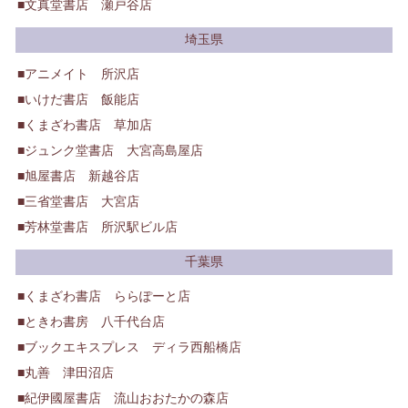
文真堂書店 瀬戸谷店
埼玉県
アニメイト 所沢店
いけだ書店 飯能店
くまざわ書店 草加店
ジュンク堂書店 大宮高島屋店
旭屋書店 新越谷店
三省堂書店 大宮店
芳林堂書店 所沢駅ビル店
千葉県
くまざわ書店 ららぽーと店
ときわ書房 八千代台店
ブックエキスプレス ディラ西船橋店
丸善 津田沼店
紀伊國屋書店 流山おおたかの森店