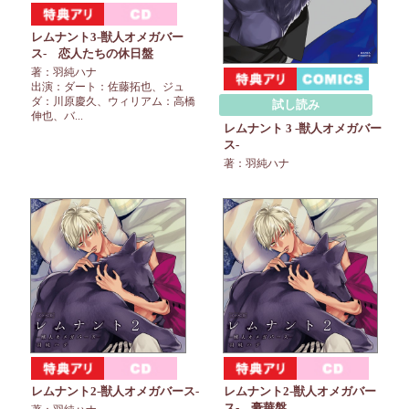
レムナント3-獣人オメガバー
ス- 恋人たちの休日盤
著：羽純ハナ
出演：ダート：佐藤拓也、ジュ
ダ：川原慶久、ウィリアム：高橋
試し読み
伸也、バ...
レムナント 3 -獣人オメガバー
ス-
著：羽純ハナ
レムナント2-獣人オメガバース-
レムナント2-獣人オメガバー
ス- 豪華盤