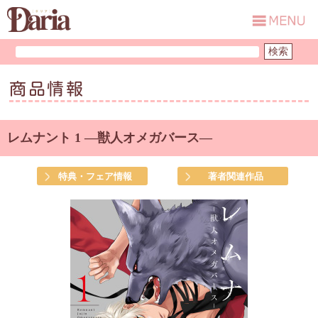
商品情報
レムナント 1 ―獣人オメガバース―
特典・フェア情報
著者関連作品