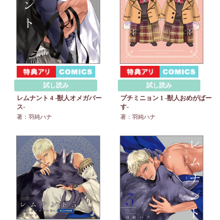
試し読み
試し読み
レムナント 4 -獣人オメガバー
プチミニョン 1 -獣人おめがばー
ス-
す-
著：羽純ハナ
著：羽純ハナ