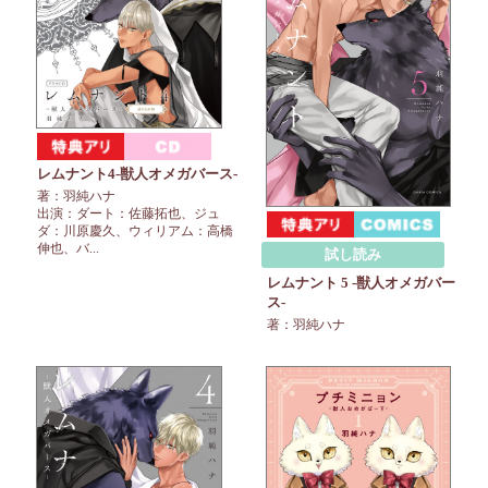
レムナント4-獣人オメガバース-
著：羽純ハナ
出演：ダート：佐藤拓也、ジュ
ダ：川原慶久、ウィリアム：高橋
伸也、バ...
試し読み
レムナント 5 -獣人オメガバー
ス-
著：羽純ハナ