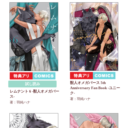
獣人オメガバース 5th
試し読み
Anniversary Fan Book -ユニー
レムナント 6 -獣人オメガバー
ク-
ス-
著：羽純ハナ
著：羽純ハナ