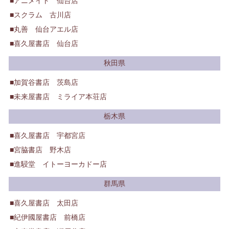
アニメイト 仙台店
スクラム 古川店
丸善 仙台アエル店
喜久屋書店 仙台店
秋田県
加賀谷書店 茨島店
未来屋書店 ミライア本荘店
栃木県
喜久屋書店 宇都宮店
宮脇書店 野木店
進駸堂 イトーヨーカドー店
群馬県
喜久屋書店 太田店
紀伊國屋書店 前橋店