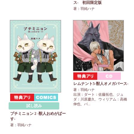
ス‐ 初回限定版
著：羽純ハナ
レムナント5-獣人オメガバース-
著：羽純ハナ
出演：ダート：佐藤拓也、ジュ
ダ：川原慶久、ウィリアム：高橋
伸也、バ...
試し読み
プチミニョン 2 ‐獣人おめがばー
す‐
著：羽純ハナ