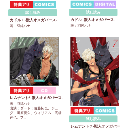
試し読み
試し読み
カドル ‐獣人オメガバース‐
カドル 1 ‐獣人オメガバース‐
著：羽純ハナ
著：羽純ハナ
レムナント6-獣人オメガバース-
著：羽純ハナ
出演：ダート：佐藤拓也、ジュ
ダ：川原慶久、ウィリアム：高橋
伸也、フ...
試し読み
レムナント 7 ‐獣人オメガバー