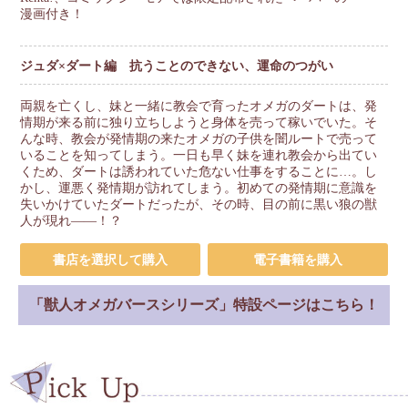
漫画付き！
ジュダ×ダート編 抗うことのできない、運命のつがい
両親を亡くし、妹と一緒に教会で育ったオメガのダートは、発
情期が来る前に独り立ちしようと身体を売って稼いでいた。そ
んな時、教会が発情期の来たオメガの子供を闇ルートで売って
いることを知ってしまう。一日も早く妹を連れ教会から出てい
くため、ダートは誘われていた危ない仕事をすることに…。し
かし、運悪く発情期が訪れてしまう。初めての発情期に意識を
失いかけていたダートだったが、その時、目の前に黒い狼の獣
人が現れ――！？
書店を選択して購入
電子書籍を購入
「獣人オメガバースシリーズ」特設ページはこちら！