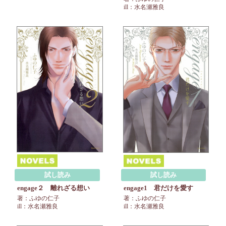
ill：水名瀬雅良
試し読み
試し読み
engage２ 離れざる想い
engage1 君だけを愛す
著：ふゆの仁子
著：ふゆの仁子
ill：水名瀬雅良
ill：水名瀬雅良