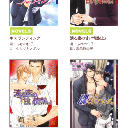
キス ランディング
滴る蜜の甘い情熱(上)
著：ふゆの仁子
著：ふゆの仁子
ill：タカツキノボル
ill：海老原由里