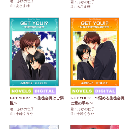
著：ふゆの仁子
著：ふゆの仁子
ill：あさま梓
ill：あさま梓
GET YOU!? 〜生徒会長はご満
GET YOU!? 〜悩める生徒会長
悦〜
に愛の手を〜
著：ふゆの仁子
著：ふゆの仁子
ill：十峰くうや
ill：十峰くうや