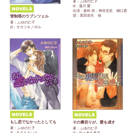
著：ふゆの仁子
ill：蓮川 愛
出演：倉科 崇：神谷浩史 樋口貴
奨：黒田崇矢 他
管制塔のラプンツェル
著：ふゆの仁子
ill：タカツキノボル
もし恋でなかったとしても
その裏切りが、愛を成す
著：ふゆの仁子
著：ふゆの仁子
ill：あさとえいり