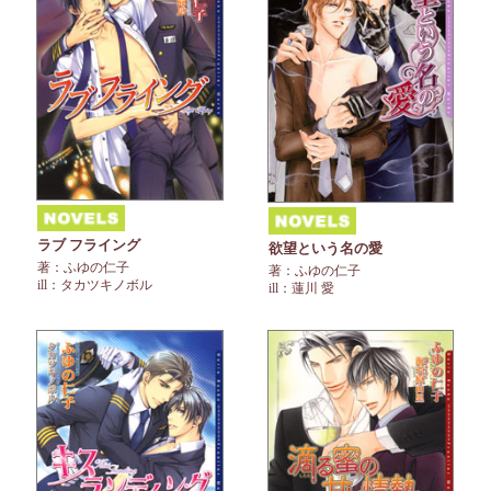
ラブ フライング
欲望という名の愛
著：ふゆの仁子
著：ふゆの仁子
ill：タカツキノボル
ill：蓮川 愛