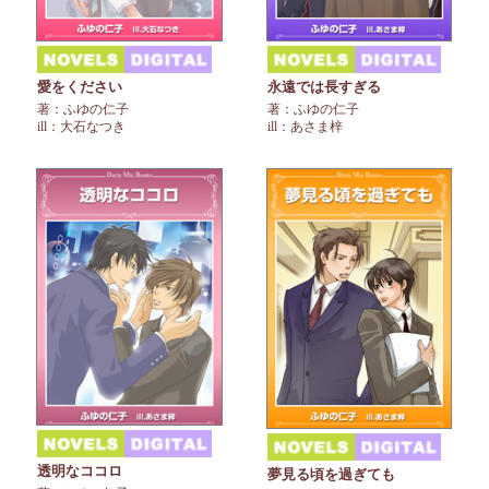
愛をください
永遠では長すぎる
著：ふゆの仁子
著：ふゆの仁子
ill：大石なつき
ill：あさま梓
透明なココロ
夢見る頃を過ぎても