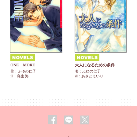
ONE MORE
大人になるための条件
著：ふゆの仁子
著：ふゆの仁子
ill：麻生 海
ill：あさとえいり