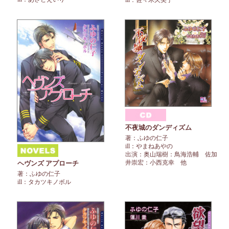
ill：佐々木久美子
不夜城のダンディズム
著：ふゆの仁子
ill：やまねあやの
出演：奥山瑞樹：鳥海浩輔 佐加
井崇宏：小西克幸 他
ヘヴンズ アプローチ
著：ふゆの仁子
ill：タカツキノボル