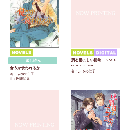
滴る蜜の甘い情熱 ～Self-
試し読み
satisfaction～
食うか食われるか
著：ふゆの仁子
著：ふゆの仁子
ill：円陣闇丸