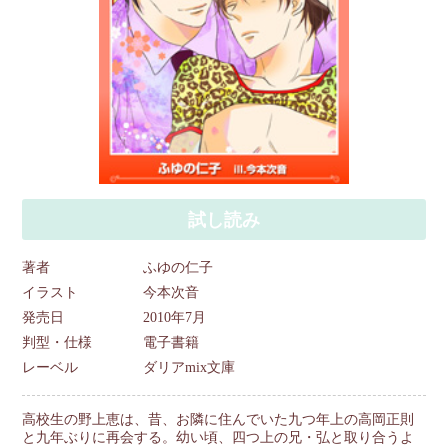
試し読み
著者
ふゆの仁子
イラスト
今本次音
発売日
2010年7月
判型・仕様
電子書籍
レーベル
ダリアmix文庫
高校生の野上恵は、昔、お隣に住んでいた九つ年上の高岡正則
と九年ぶりに再会する。幼い頃、四つ上の兄・弘と取り合うよ