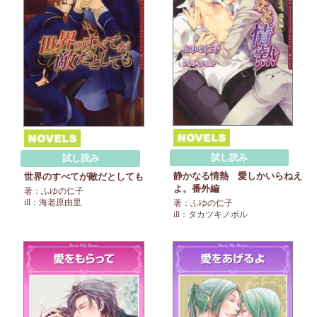
試し読み
試し読み
静かなる情熱 愛しかいらねえ
世界のすべてが敵だとしても
よ。番外編
著：ふゆの仁子
ill：海老原由里
著：ふゆの仁子
ill：タカツキノボル