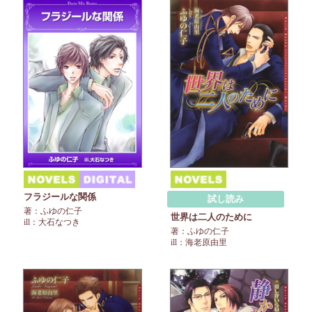
フラジールな関係
試し読み
著：ふゆの仁子
世界は二人のために
ill：大石なつき
著：ふゆの仁子
ill：海老原由里