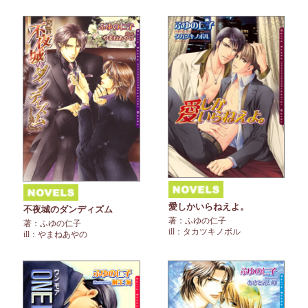
愛しかいらねえよ。
不夜城のダンディズム
著：ふゆの仁子
著：ふゆの仁子
ill：タカツキノボル
ill：やまねあやの