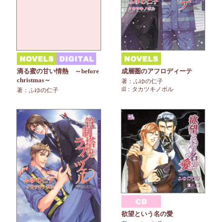
滴る蜜の甘い情熱 ～before
成層圏のアフロディーテ
christmas～
著：ふゆの仁子
ill：タカツキノボル
著：ふゆの仁子
欲望という名の愛