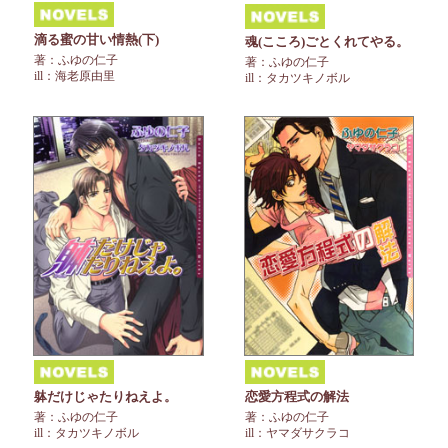
滴る蜜の甘い情熱(下)
魂(こころ)ごとくれてやる。
著：ふゆの仁子
著：ふゆの仁子
ill：海老原由里
ill：タカツキノボル
躰だけじゃたりねえよ。
恋愛方程式の解法
著：ふゆの仁子
著：ふゆの仁子
ill：タカツキノボル
ill：ヤマダサクラコ