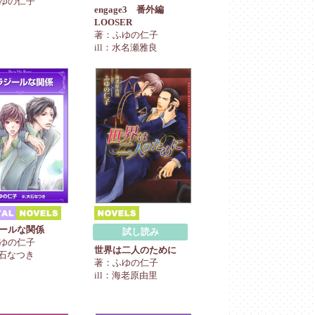
ゆの仁子
engage3 番外編
LOOSER
著：ふゆの仁子
ill：水名瀬雅良
ールな関係
試し読み
ゆの仁子
世界は二人のために
大石なつき
著：ふゆの仁子
ill：海老原由里