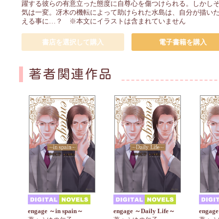
躍する彼らの有意立った態度に自尊心を傷つけられる。しかしそこ
気は一変。冴木の機転によって助けられた水島は、自分が描い
える事に…？ ※本文にイラストは含まれていません
書店を選択して購入
電子書籍を購入
著者関連作品
engage ～in spain～
engage ～Daily Life～
enga