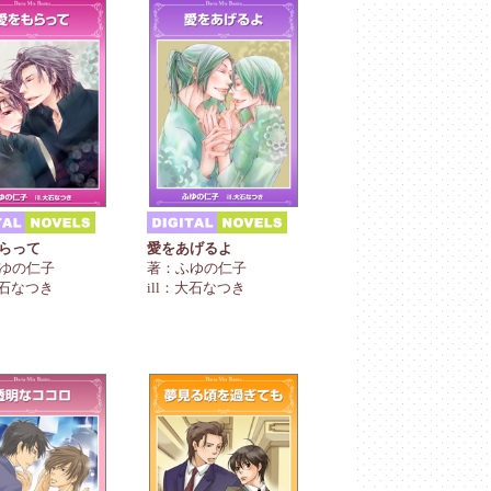
らって
愛をあげるよ
ゆの仁子
著：ふゆの仁子
大石なつき
ill：大石なつき