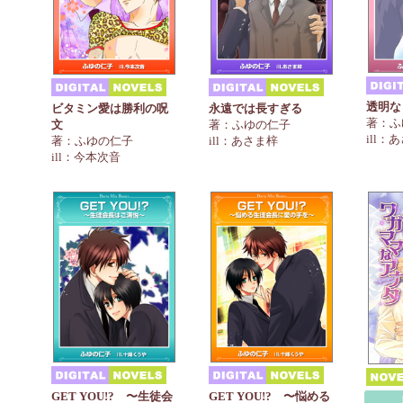
透明な
ビタミン愛は勝利の呪
永遠では長すぎる
著：ふ
文
著：ふゆの仁子
ill：
著：ふゆの仁子
ill：あさま梓
ill：今本次音
GET YOU!? 〜生徒会
GET YOU!? 〜悩める