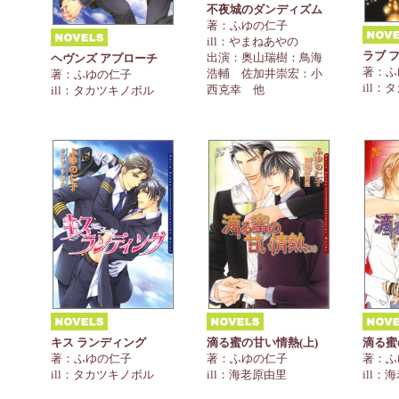
不夜城のダンディズム
著：ふゆの仁子
ill：やまねあやの
ラブ 
出演：奥山瑞樹：鳥海
ヘヴンズ アプローチ
著：ふ
浩輔 佐加井崇宏：小
著：ふゆの仁子
ill
西克幸 他
ill：タカツキノボル
キス ランディング
滴る蜜の甘い情熱(上)
滴る蜜
著：ふゆの仁子
著：ふゆの仁子
著：ふ
ill：タカツキノボル
ill：海老原由里
ill：