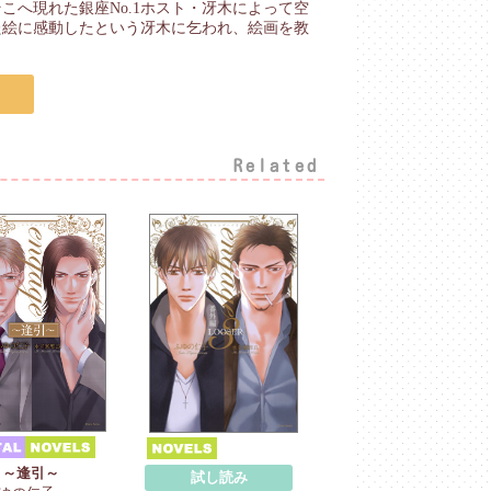
へ現れた銀座No.1ホスト・冴木によって空
た絵に感動したという冴木に乞われ、絵画を教
Related
ge ～逢引～
試し読み