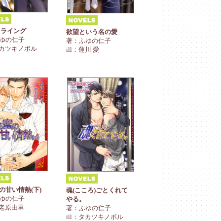
フライング
欲望という名の愛
ゆの仁子
著：ふゆの仁子
：タカツキノボル
ill：蓮川 愛
の甘い情熱(下)
魂(こころ)ごとくれて
ゆの仁子
やる。
海老原由里
著：ふゆの仁子
ill：タカツキノボル