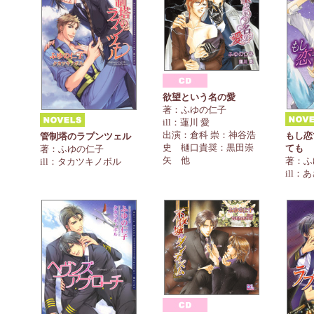
欲望という名の愛
著：ふゆの仁子
ill：蓮川 愛
出演：倉科 崇：神谷浩
もし恋
管制塔のラプンツェル
史 樋口貴奨：黒田崇
ても
著：ふゆの仁子
矢 他
著：ふ
ill：タカツキノボル
ill