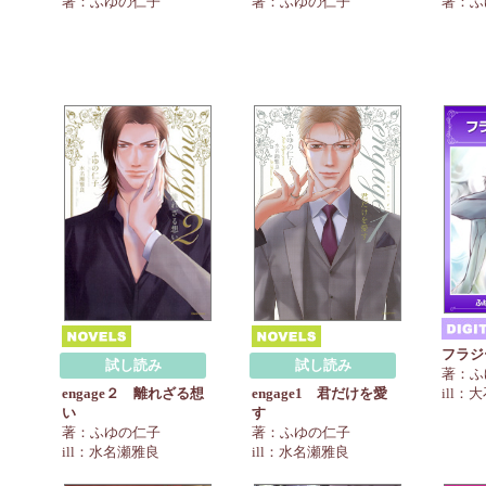
著：ふゆの仁子
著：ふゆの仁子
著：ふ
フラジ
試し読み
試し読み
著：ふ
ill：
engage２ 離れざる想
engage1 君だけを愛
い
す
著：ふゆの仁子
著：ふゆの仁子
ill：水名瀬雅良
ill：水名瀬雅良