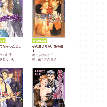
でなかったとし
その裏切りが、愛を成
す
ゆの仁子
著：ふゆの仁子
：あさとえいり
ill：佐々木久美子