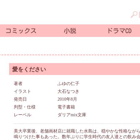
コミックス
小説
ドラマCD
愛をください
著者
ふゆの仁子
イラスト
大石なつき
発売日
2010年8月
判型・仕様
電子書籍
レーベル
ダリアmix文庫
美大卒業後、老舗画材店に就職した水島は、穏やかな性格なが
鳴りつけた事もあった。数年ぶりに学生時代の友人達との飲み