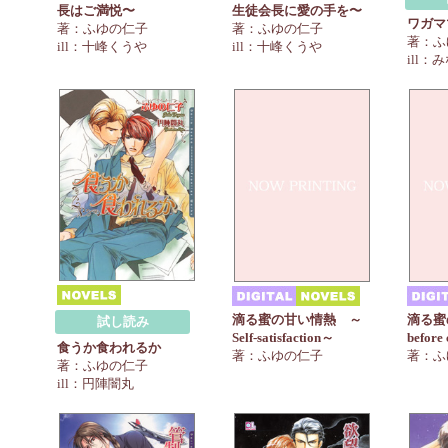
長はご満悦〜
生徒会長に愛の手を〜
ワガマ
著：ふゆの仁子
著：ふゆの仁子
著：ふ
ill：十峰くうや
ill：十峰くうや
ill：
滴る蜜の甘い情熱 ～
滴る蜜
試し読み
Self-satisfaction～
before
食うか食われるか
著：ふゆの仁子
著：ふ
著：ふゆの仁子
ill：円陣闇丸