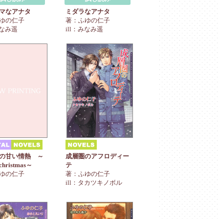
マなアナタ
ミダラなアナタ
ゆの仁子
著：ふゆの仁子
みなみ遥
ill：みなみ遥
の甘い情熱 ～
成層圏のアフロディー
 christmas～
テ
ゆの仁子
著：ふゆの仁子
ill：タカツキノボル