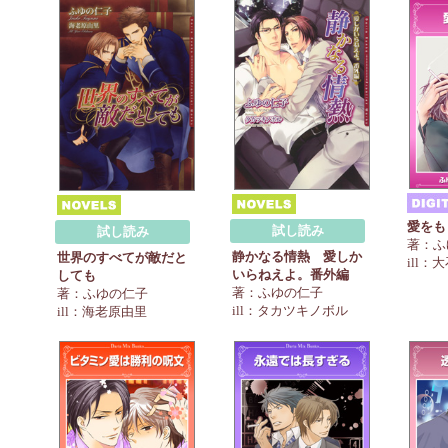
愛をも
試し読み
試し読み
著：ふ
静かなる情熱 愛しか
世界のすべてが敵だと
ill：
いらねえよ。番外編
しても
著：ふゆの仁子
著：ふゆの仁子
ill：タカツキノボル
ill：海老原由里