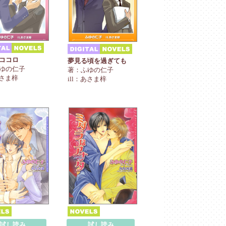
ココロ
夢見る頃を過ぎても
ゆの仁子
著：ふゆの仁子
あさま梓
ill：あさま梓
試し読み
試し読み