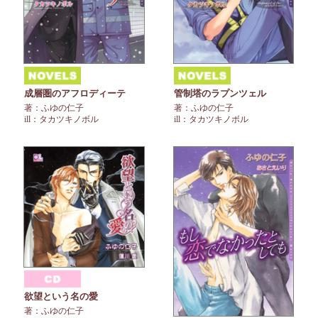
成層圏のアフロディーテ
管制塔のラプンツェル
著：ふゆの仁子
著：ふゆの仁子
ill：タカツキノボル
ill：タカツキノボル
欲望という名の愛
著：ふゆの仁子