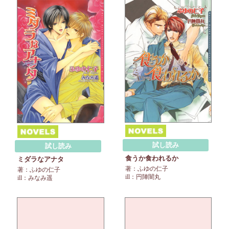
試し読み
試し読み
食うか食われるか
ミダラなアナタ
著：ふゆの仁子
著：ふゆの仁子
ill：円陣闇丸
ill：みなみ遥