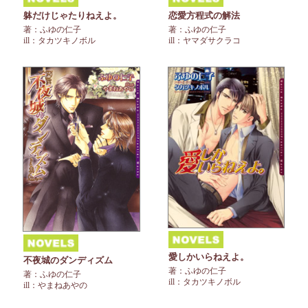
躰だけじゃたりねえよ。
恋愛方程式の解法
著：ふゆの仁子
著：ふゆの仁子
ill：タカツキノボル
ill：ヤマダサクラコ
愛しかいらねえよ。
不夜城のダンディズム
著：ふゆの仁子
著：ふゆの仁子
ill：タカツキノボル
ill：やまねあやの