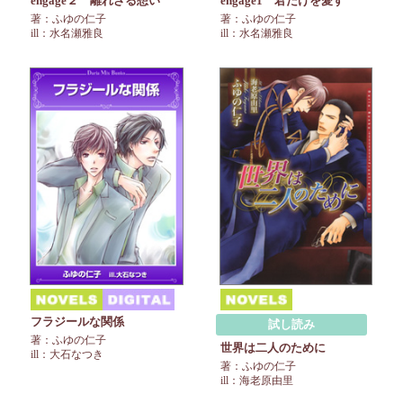
engage２ 離れざる想い
engage1 君だけを愛す
著：ふゆの仁子
著：ふゆの仁子
ill：水名瀬雅良
ill：水名瀬雅良
フラジールな関係
試し読み
著：ふゆの仁子
世界は二人のために
ill：大石なつき
著：ふゆの仁子
ill：海老原由里