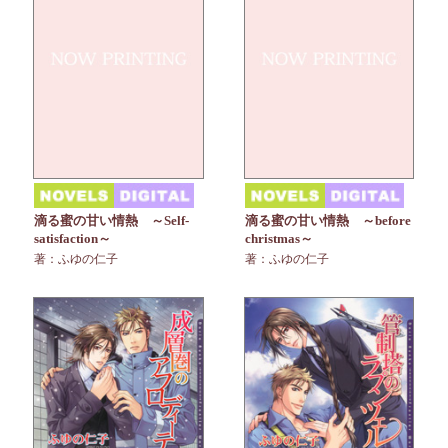
滴る蜜の甘い情熱 ～Self-
滴る蜜の甘い情熱 ～before
satisfaction～
christmas～
著：ふゆの仁子
著：ふゆの仁子