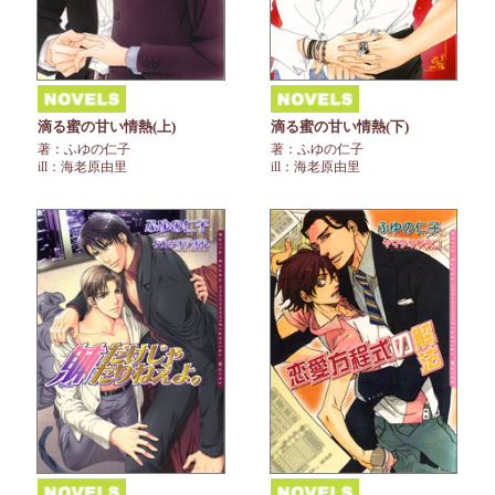
滴る蜜の甘い情熱(上)
滴る蜜の甘い情熱(下)
著：ふゆの仁子
著：ふゆの仁子
ill：海老原由里
ill：海老原由里