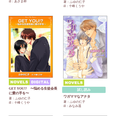
ill：あさま梓
著：ふゆの仁子
ill：十峰くうや
GET YOU!? 〜悩める生徒会長
試し読み
に愛の手を〜
ワガママなアナタ
著：ふゆの仁子
著：ふゆの仁子
ill：十峰くうや
ill：みなみ遥