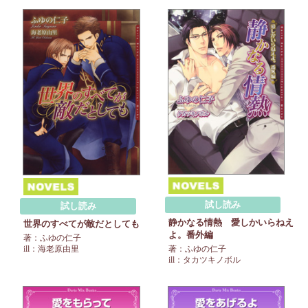
試し読み
試し読み
静かなる情熱 愛しかいらねえ
世界のすべてが敵だとしても
よ。番外編
著：ふゆの仁子
ill：海老原由里
著：ふゆの仁子
ill：タカツキノボル