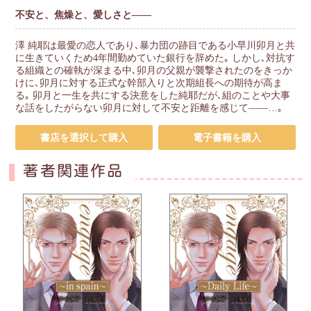
不安と、焦燥と、愛しさと――
澤 純耶は最愛の恋人であり､暴力団の跡目である小早川卯月と共
に生きていくため4年間勤めていた銀行を辞めた｡ しかし､対抗す
る組織との確執が深まる中､卯月の父親が襲撃されたのをきっか
けに､卯月に対する正式な幹部入りと次期組長への期待が高ま
る｡ 卯月と一生を共にする決意をした純耶だが､組のことや大事
な話をしたがらない卯月に対して不安と距離を感じて――…｡
書店を選択して購入
電子書籍を購入
著者関連作品