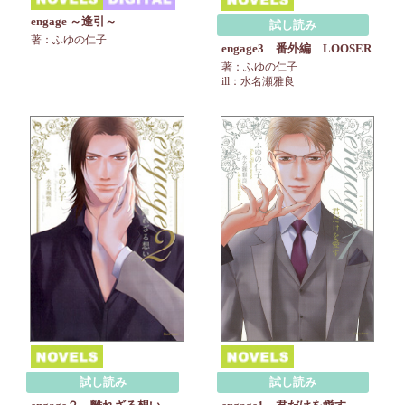
engage ～逢引～
試し読み
著：ふゆの仁子
engage3 番外編 LOOSER
著：ふゆの仁子
ill：水名瀬雅良
試し読み
試し読み