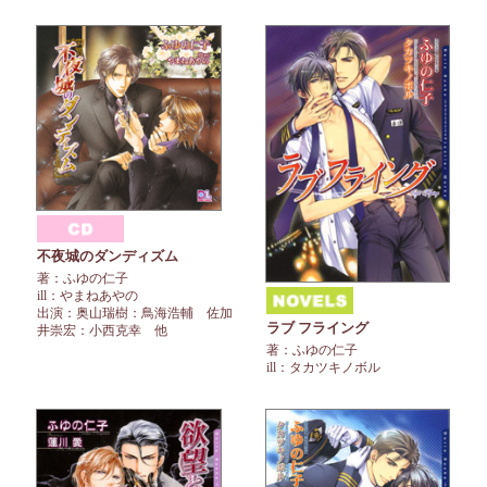
不夜城のダンディズム
著：ふゆの仁子
ill：やまねあやの
出演：奥山瑞樹：鳥海浩輔 佐加
ラブ フライング
井崇宏：小西克幸 他
著：ふゆの仁子
ill：タカツキノボル