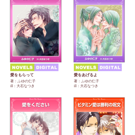
愛をもらって
愛をあげるよ
著：ふゆの仁子
著：ふゆの仁子
ill：大石なつき
ill：大石なつき