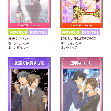
愛をください
ビタミン愛は勝利の呪文
著：ふゆの仁子
著：ふゆの仁子
ill：大石なつき
ill：今本次音