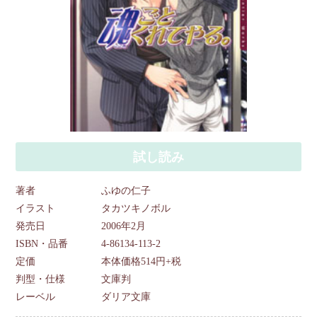
試し読み
著者
ふゆの仁子
イラスト
タカツキノボル
発売日
2006年2月
ISBN・品番
4-86134-113-2
定価
本体価格514円+税
判型・仕様
文庫判
レーベル
ダリア文庫