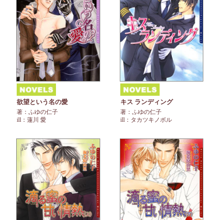
欲望という名の愛
キス ランディング
著：ふゆの仁子
著：ふゆの仁子
ill：蓮川 愛
ill：タカツキノボル