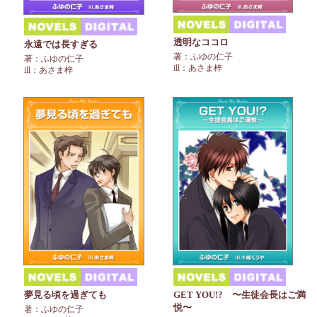
透明なココロ
永遠では長すぎる
著：ふゆの仁子
著：ふゆの仁子
ill：あさま梓
ill：あさま梓
夢見る頃を過ぎても
GET YOU!? 〜生徒会長はご満
悦〜
著：ふゆの仁子