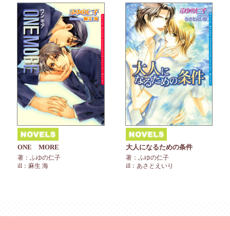
ONE MORE
大人になるための条件
著：ふゆの仁子
著：ふゆの仁子
ill：麻生 海
ill：あさとえいり