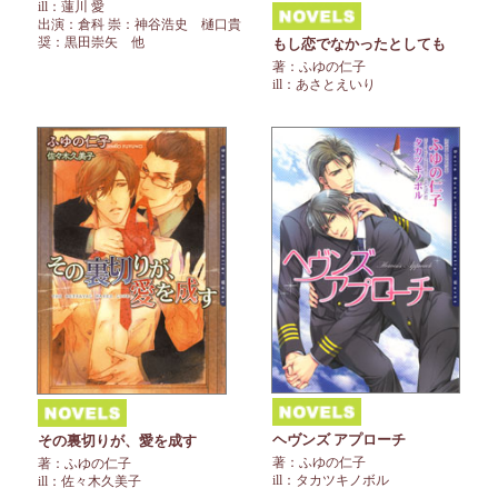
ill：蓮川 愛
出演：倉科 崇：神谷浩史 樋口貴
奨：黒田崇矢 他
もし恋でなかったとしても
著：ふゆの仁子
ill：あさとえいり
ヘヴンズ アプローチ
その裏切りが、愛を成す
著：ふゆの仁子
著：ふゆの仁子
ill：タカツキノボル
ill：佐々木久美子