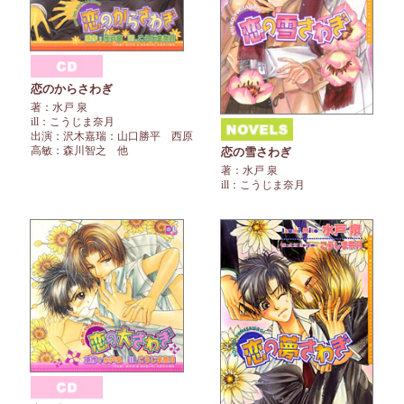
恋のからさわぎ
著：水戸 泉
ill：こうじま奈月
出演：沢木嘉瑞：山口勝平 西原
高敏：森川智之 他
恋の雪さわぎ
著：水戸 泉
ill：こうじま奈月