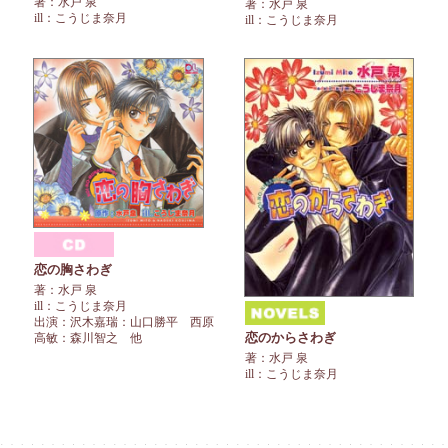
著：水戸 泉
著：水戸 泉
ill：こうじま奈月
ill：こうじま奈月
恋の胸さわぎ
著：水戸 泉
ill：こうじま奈月
出演：沢木嘉瑞：山口勝平 西原
恋のからさわぎ
高敏：森川智之 他
著：水戸 泉
ill：こうじま奈月