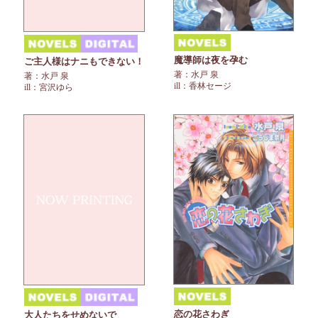
魔導師は夜を孕む
ご主人様はナニもできない！
著：水戸 泉
著：水戸 泉
ill：香林セージ
ill：宮沢ゆら
恋の花さわぎ
大人たちをせめないで