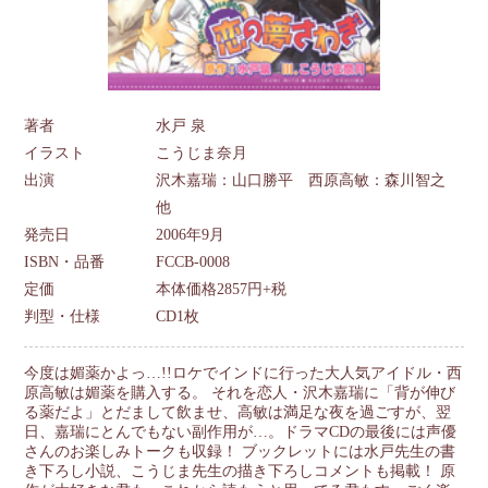
著者
水戸 泉
イラスト
こうじま奈月
出演
沢木嘉瑞：山口勝平 西原高敏：森川智之
他
発売日
2006年9月
ISBN・品番
FCCB-0008
定価
本体価格2857円+税
判型・仕様
CD1枚
今度は媚薬かよっ…!!ロケでインドに行った大人気アイドル・西
原高敏は媚薬を購入する。 それを恋人・沢木嘉瑞に「背が伸び
る薬だよ」とだまして飲ませ、高敏は満足な夜を過ごすが、翌
日、嘉瑞にとんでもない副作用が…。ドラマCDの最後には声優
さんのお楽しみトークも収録！ ブックレットには水戸先生の書
き下ろし小説、こうじま先生の描き下ろしコメントも掲載！ 原