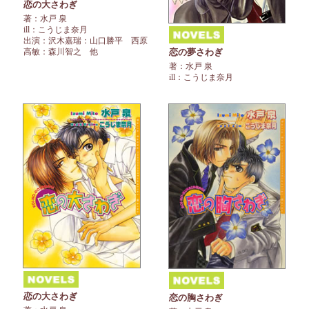
恋の大さわぎ
著：水戸 泉
ill：こうじま奈月
出演：沢木嘉瑞：山口勝平 西原
恋の夢さわぎ
高敏：森川智之 他
著：水戸 泉
ill：こうじま奈月
恋の大さわぎ
恋の胸さわぎ