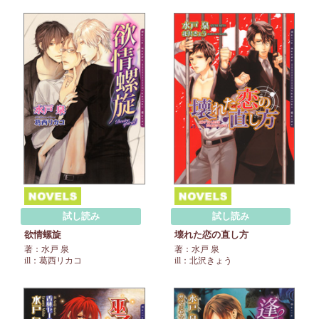
試し読み
試し読み
欲情螺旋
壊れた恋の直し方
著：水戸 泉
著：水戸 泉
ill：葛西リカコ
ill：北沢きょう