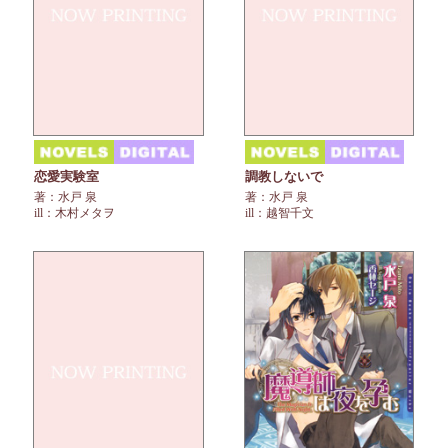
恋愛実験室
調教しないで
著：水戸 泉
著：水戸 泉
ill：木村メタヲ
ill：越智千文