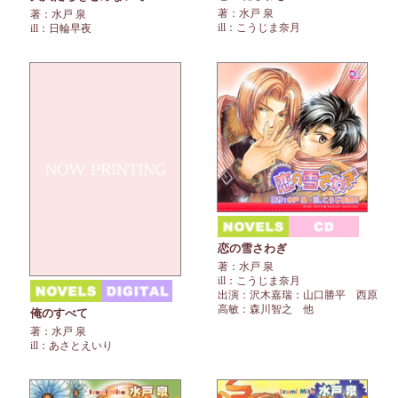
著：水戸 泉
著：水戸 泉
ill：こうじま奈月
ill：日輪早夜
恋の雪さわぎ
著：水戸 泉
ill：こうじま奈月
出演：沢木嘉瑞：山口勝平 西原
高敏：森川智之 他
俺のすべて
著：水戸 泉
ill：あさとえいり