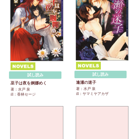
試し読み
試し読み
逢瀬の迷子
巫子は夜を婀娜めく
著：水戸 泉
著：水戸 泉
ill：サマミヤアカザ
ill：香林セージ