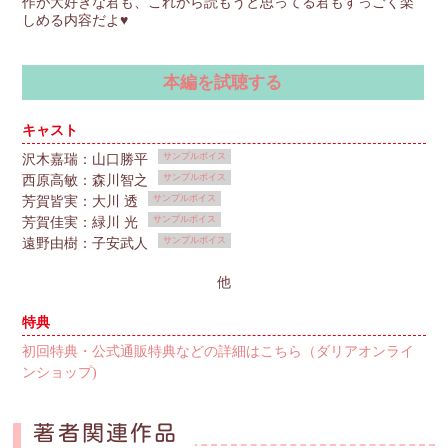
作が大好きな君も、これから読もうと思ってる君もすっごく楽
しめる内容だよ♥
本編を試聴する
キャスト
サンプルボイス
沢木嘉瑞：山口勝平
サンプルボイス
西原高敏：森川智之
サンプルボイス
芳賀皆実：大川 透
サンプルボイス
芳賀佳実：緑川 光
サンプルボイス
遠野由樹：子安武人
他
特典
初回特典・公式通販特典などの詳細はこちら（ダリアオンライ
ンショップ)
著者関連作品