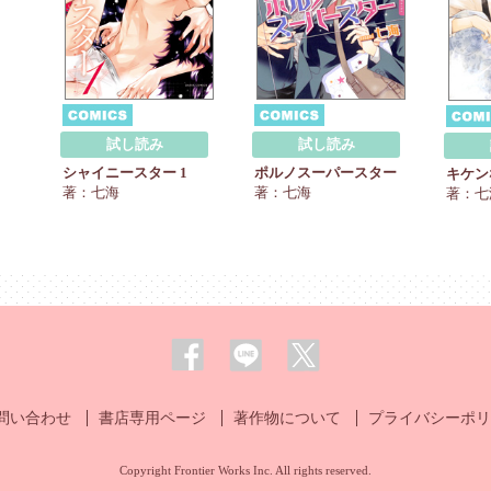
試し読み
試し読み
シャイニースター 1
ポルノスーパースター
キケン
著：七海
著：七海
著：七
問い合わせ
書店専用ページ
著作物について
プライバシーポリ
Copyright Frontier Works Inc. All rights reserved.