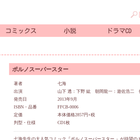
コミックス
小説
ドラマCD
ポルノスーパースター
著者
七海
出演
山下 透：下野 紘 朝岡龍一：遊佐浩二 
発売日
2013年9月
ISBN・品番
FFCB-0006
定価
本体価格2857円+税
判型・仕様
CD1枚
七海先生の大人気コミック『ポルノスーパースター 』が待望のド