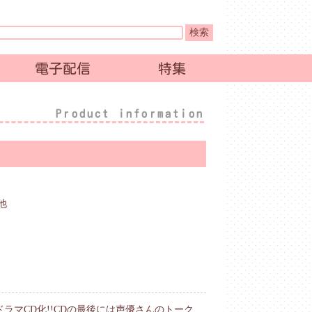
電子配信
特集
Product information
他
ラマCD化!!CDの最後には声優さんのトーク、