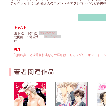
ブックレットには声優さんのコメント＆アフレコレポなどを掲
キャスト
山下 透：下野 紘
サンプルボイス
朝岡龍一：遊佐浩二
サンプルボイス
他
特典
初回特典・公式通販特典などの詳細はこちら（ダリアオンラインシ
著者関連作品