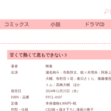
コミックス
小説
ドラマCD
甘くて熱くて息もできない 3
著者
蜂巣
出演
瀬名絢斗：寺島惇太、枇々木理央：阿座上
大輔、有村百々花：春日さくら、篠藤優吾
トム：高橋大輔 ほか
発売日
2024年12月25日（水）
ISBN・品番
FFCL-0107
定価
本体価格4,800円+税
判型・仕様
CD2枚＋描き下ろし漫画小冊子