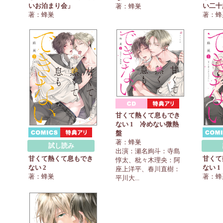
いお泊まり会」
い二十
著：蜂巣
著：蜂巣
著：蜂
甘くて熱くて息もでき
ない 1 冷めない微熱
盤
著：蜂巣
試し読み
出演：瀬名絢斗：寺島
甘くて熱くて息もでき
甘くて
惇太、枇々木理央：阿
ない 2
ない 1
座上洋平、春川直樹：
著：蜂巣
著：蜂
平川大...