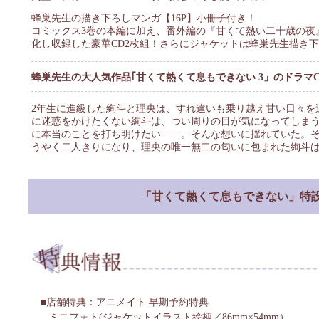
蜂巣先生の描き下ろしマンガ【16P】小冊子付き！
コミックス3巻の本編に加え、番外編の『甘くて熱い二十歳の夜
化し収録した豪華CD2枚組！さらにジャケットは蜂巣先生描き
蜂巣先生の大人気作品｢甘くて熱くて息もできない 3」のドラマ
2年生に進級した絢斗と理央は、すれ違いも乗り越え甘い日々を
に迷惑をかけたくない絢斗は、つい周りの目が気になってしま
に本当のことを打ち明けたい――。そんな想いに揺れていた。
うやく二人きりになり、理央の唯一無二の匂いに包まれた絢斗は
「甘くて熱くて息もできない」特
店舗特典：アニメイト 早期予約特典
ミニフォト(ジャケットイラスト絵柄／86mm×54mm）