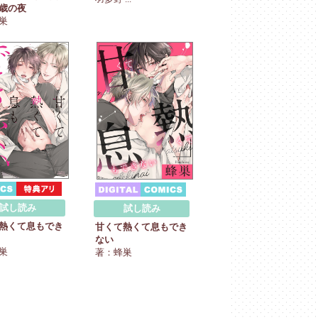
歳の夜
巣
試し読み
試し読み
熱くて息もでき
甘くて熱くて息もでき
ない
巣
著：蜂巣