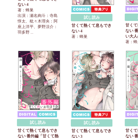
ない 4
著：蜂巣
出演：瀬名絢斗：寺島
試し読み
惇太、枇々木理央：阿
甘くて
甘くて熱くて息もでき
座上洋平、夢野涼介：
ない 
ない 4
羽多野 ...
い大人
著：蜂巣
著：蜂
試し読み
試し読み
甘くて熱くて息もでき
甘くて
甘くて熱くて息もでき
ない 番外編「甘くて熱
ない 
ない 3