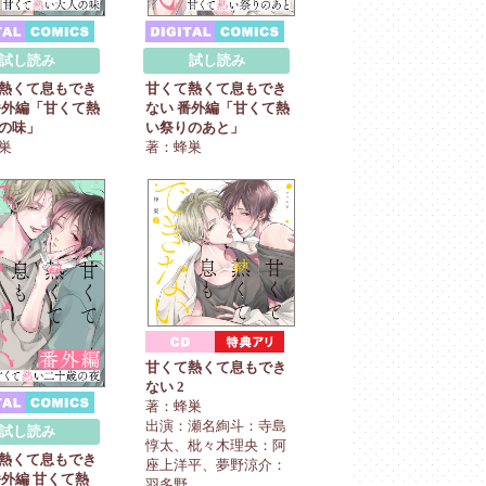
試し読み
試し読み
熱くて息もでき
甘くて熱くて息もでき
番外編「甘くて熱
ない 番外編「甘くて熱
の味」
い祭りのあと」
巣
著：蜂巣
甘くて熱くて息もでき
ない 2
著：蜂巣
出演：瀬名絢斗：寺島
試し読み
惇太、枇々木理央：阿
熱くて息もでき
座上洋平、夢野涼介：
番外編 甘くて熱
羽多野 ...