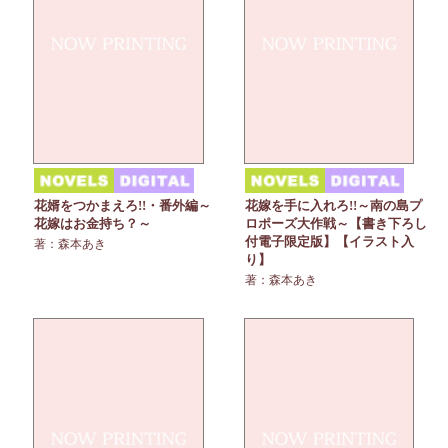
花婿をつかまえろ!!・番外編～
花嫁を手に入れろ!!～南の島プ
花嫁はお金持ち？～
ロポーズ大作戦～【書き下ろし
付電子限定版】【イラスト入
著：森本あき
り】
著：森本あき