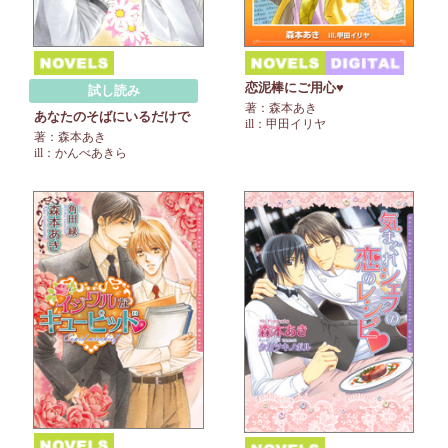
恋泥棒にご用心♥
試し読み
著：森本あき
あなたのそばにいるだけで
ill：甲田イリヤ
著：森本あき
ill：かんべあきら