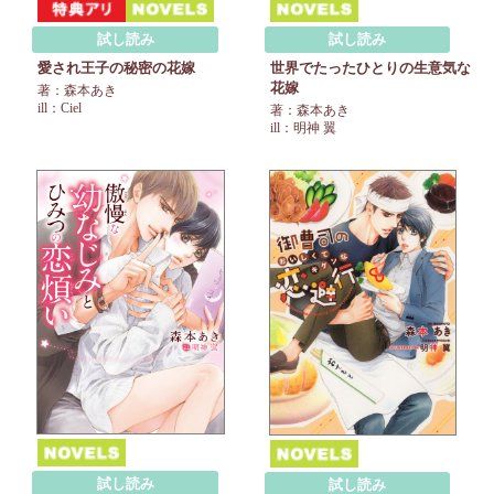
試し読み
試し読み
愛され王子の秘密の花嫁
世界でたったひとりの生意気な
花嫁
著：森本あき
ill：Ciel
著：森本あき
ill：明神 翼
試し読み
試し読み