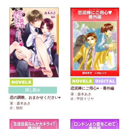
恋泥棒にご用心♥・番外編
試し読み
著：森本あき
恋の調教、おまかせください♥
ill：甲田イリヤ
著：森本あき
ill：旭炬