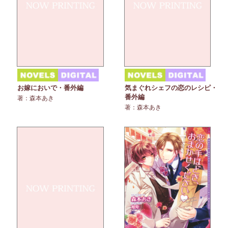
お嫁においで・番外編
気まぐれシェフの恋のレシピ・
番外編
著：森本あき
著：森本あき