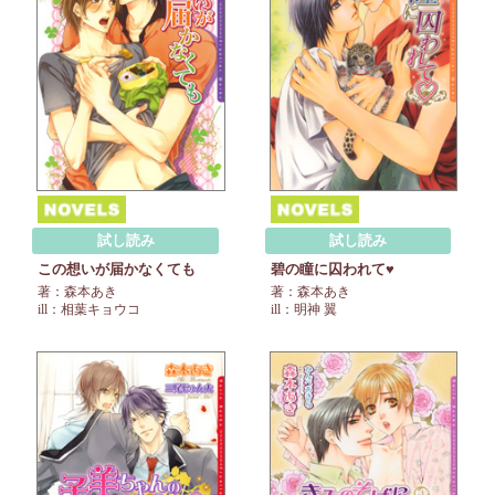
試し読み
試し読み
この想いが届かなくても
碧の瞳に囚われて♥
著：森本あき
著：森本あき
ill：相葉キョウコ
ill：明神 翼