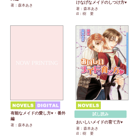
けなげなメイドのしつけ方♥
著：森本あき
著：森本あき
ill：樹 要
有能なメイドの愛し方♥・番外
試し読み
編
おいしいメイドの育て方♥
著：森本あき
著：森本あき
ill：樹 要