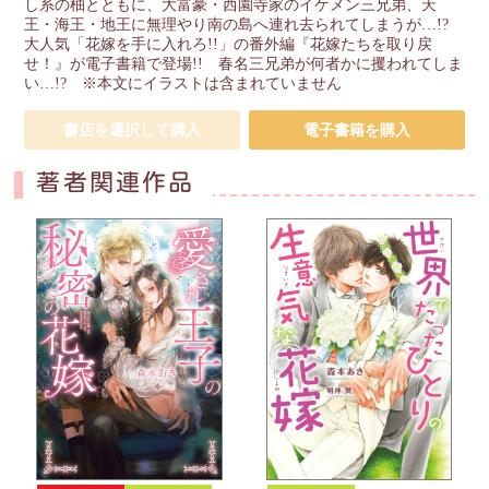
し系の柚とともに、大富豪・西園寺家のイケメン三兄弟、天
王・海王・地王に無理やり南の島へ連れ去られてしまうが…!?
大人気「花嫁を手に入れろ!!」の番外編『花嫁たちを取り戻
せ！』が電子書籍で登場!! 春名三兄弟が何者かに攫われてしま
い…!? ※本文にイラストは含まれていません
書店を選択して購入
電子書籍を購入
著者関連作品