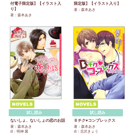
付電子限定版】【イラスト入
限定版】【イラスト入り】
り】
著：森本あき
著：森本あき
試し読み
試し読み
ないしょ、ないしょの恋のお話
Ｂチク♥コンプレックス
著：森本あき
著：森本あき
ill：明神 翼
ill：北沢きょう