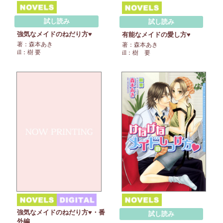
試し読み
試し読み
強気なメイドのねだり方♥
有能なメイドの愛し方♥
著：森本あき
著：森本あき
ill：樹 要
ill：樹 要
強気なメイドのねだり方♥・番
試し読み
外編