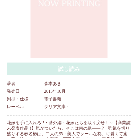
試し読み
著者
森本あき
発売日
2013年10月
判型・仕様
電子書籍
レーベル
ダリア文庫e
花嫁を手に入れろ!!・番外編～花嫁たちを取り戻せ！～【商業誌
未発表作品!!】気がついたら、そこは南の島――!? 強気を切り
盛りする春名椿は、二人の弟・美人でクールな柊、可愛くて癒