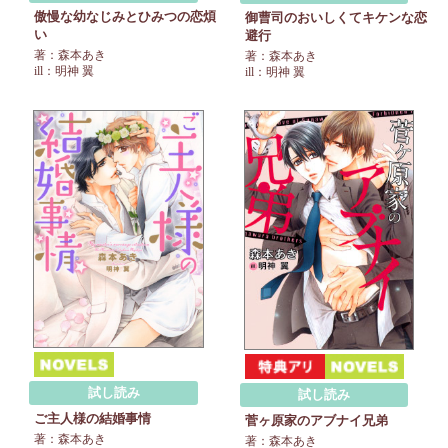
傲慢な幼なじみとひみつの恋煩
御曹司のおいしくてキケンな恋
い
避行
著：森本あき
著：森本あき
ill：明神 翼
ill：明神 翼
試し読み
試し読み
ご主人様の結婚事情
菅ヶ原家のアブナイ兄弟
著：森本あき
著：森本あき