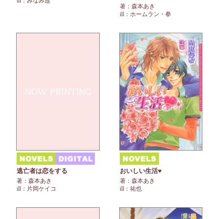
ill：みなみ遥
著：森本あき
ill：ホームラン・拳
逃亡者は恋をする
おいしい生活♥
著：森本あき
著：森本あき
ill：片岡ケイコ
ill：祐也