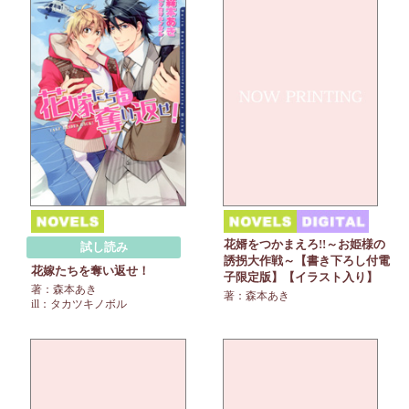
花婿をつかまえろ!!～お姫様の
試し読み
誘拐大作戦～【書き下ろし付電
花嫁たちを奪い返せ！
子限定版】【イラスト入り】
著：森本あき
著：森本あき
ill：タカツキノボル