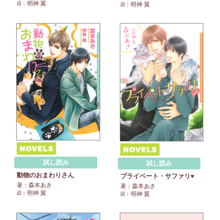
ill：明神 翼
ill：明神 翼
試し読み
試し読み
動物のおまわりさん
プライベート・サファリ♥
著：森本あき
著：森本あき
ill：明神 翼
ill：明神 翼