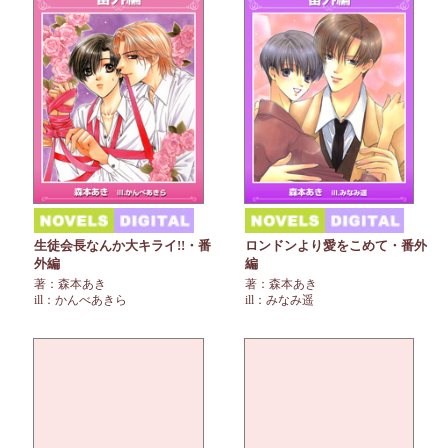
生徒会長なんか大キライ!!・番
ロンドンより愛をこめて・番外
外編
編
著：森本あき
著：森本あき
ill：かんべあきら
ill：みなみ遥