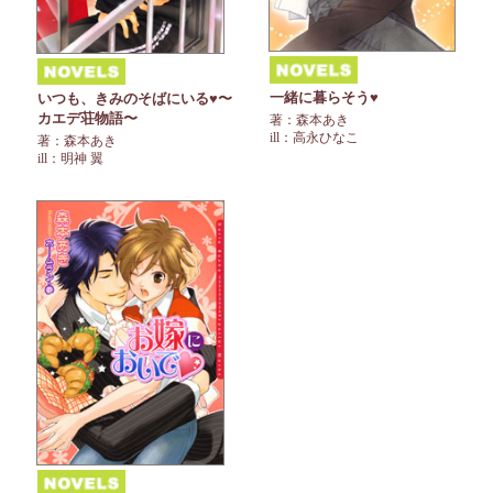
一緒に暮らそう♥
いつも、きみのそばにいる♥〜
カエデ荘物語〜
著：森本あき
ill：高永ひなこ
著：森本あき
ill：明神 翼