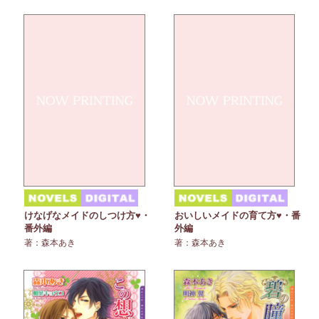
けなげなメイドのしつけ方♥・
おいしいメイドの育て方♥・番
番外編
外編
著：森本あき
著：森本あき