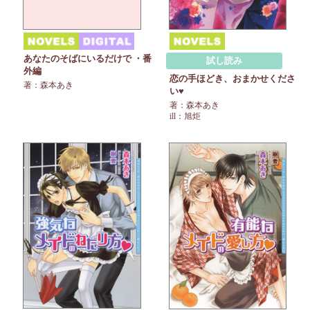
あなたのそばにいるだけで ・番
試し読み
外編
恋の手ほどき、おまかせくださ
著：森本あき
い♥
著：森本あき
ill：旭炬