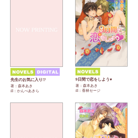
9日間で恋をしよう♥
先生のお気に入り!?
著：森本あき
著：森本あき
ill：香林セージ
ill：かんべあきら