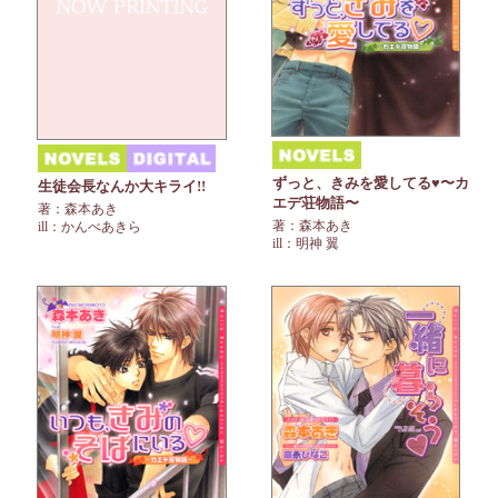
ずっと、きみを愛してる♥〜カ
生徒会長なんか大キライ!!
エデ荘物語〜
著：森本あき
著：森本あき
ill：かんべあきら
ill：明神 翼