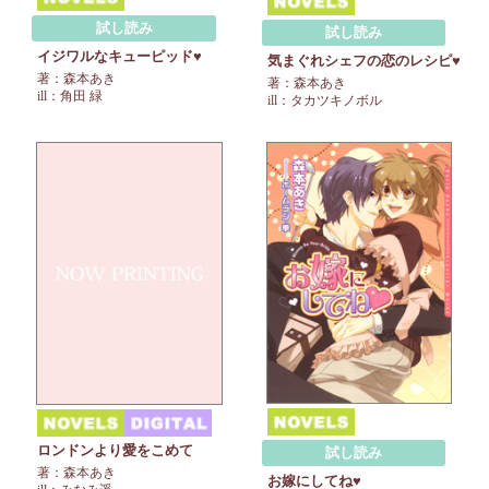
試し読み
試し読み
イジワルなキューピッド♥
気まぐれシェフの恋のレシピ♥
著：森本あき
著：森本あき
ill：角田 緑
ill：タカツキノボル
ロンドンより愛をこめて
試し読み
著：森本あき
お嫁にしてね♥