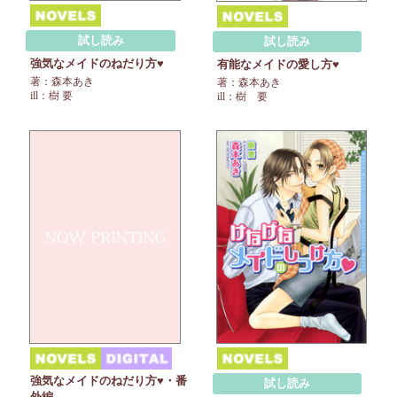
試し読み
試し読み
強気なメイドのねだり方♥
有能なメイドの愛し方♥
著：森本あき
著：森本あき
ill：樹 要
ill：樹 要
強気なメイドのねだり方♥・番
試し読み
外編