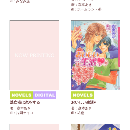
ill：みなみ遥
著：森本あき
ill：ホームラン・拳
逃亡者は恋をする
おいしい生活♥
著：森本あき
著：森本あき
ill：片岡ケイコ
ill：祐也