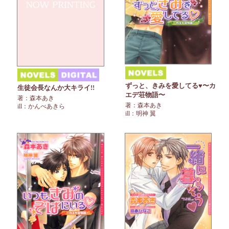
ずっと、きみを愛してる♥〜カ
生徒会長なんか大キライ!!
エデ荘物語〜
著：森本あき
著：森本あき
ill：かんべあきら
ill：明神 翼