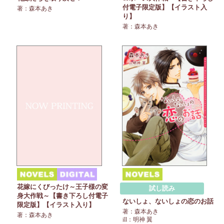
付電子限定版】【イラスト入
著：森本あき
り】
著：森本あき
花嫁にくびったけ～王子様の変
試し読み
身大作戦～【書き下ろし付電子
ないしょ、ないしょの恋のお話
限定版】【イラスト入り】
著：森本あき
著：森本あき
ill：明神 翼