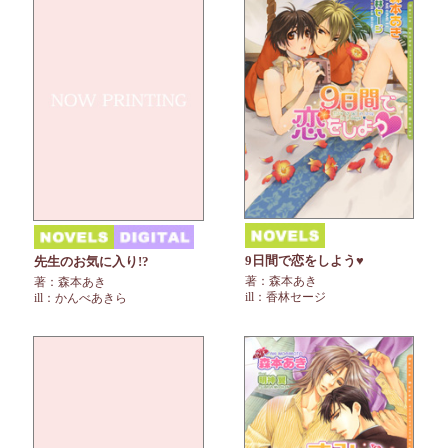
9日間で恋をしよう♥
先生のお気に入り!?
著：森本あき
著：森本あき
ill：香林セージ
ill：かんべあきら