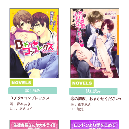
試し読み
試し読み
Ｂチク♥コンプレックス
恋の調教、おまかせください♥
著：森本あき
著：森本あき
ill：北沢きょう
ill：旭炬