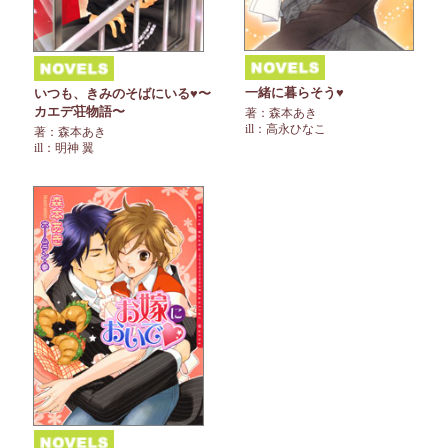
一緒に暮らそう♥
いつも、きみのそばにいる♥〜
カエデ荘物語〜
著：森本あき
ill：高永ひなこ
著：森本あき
ill：明神 翼