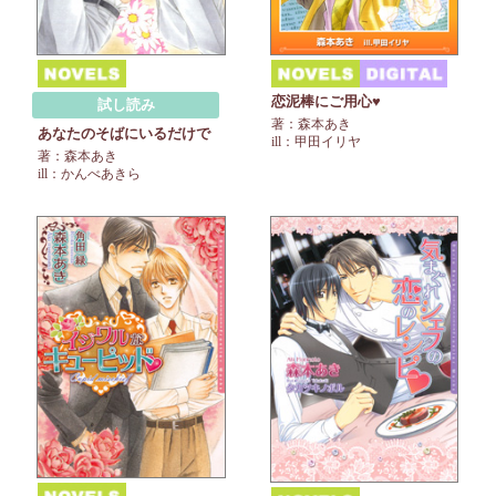
恋泥棒にご用心♥
試し読み
著：森本あき
あなたのそばにいるだけで
ill：甲田イリヤ
著：森本あき
ill：かんべあきら