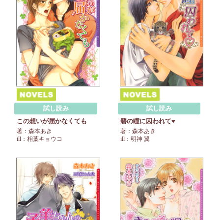
試し読み
試し読み
この想いが届かなくても
碧の瞳に囚われて♥
著：森本あき
著：森本あき
ill：相葉キョウコ
ill：明神 翼