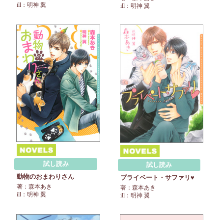
ill：明神 翼
ill：明神 翼
試し読み
試し読み
動物のおまわりさん
プライベート・サファリ♥
著：森本あき
著：森本あき
ill：明神 翼
ill：明神 翼