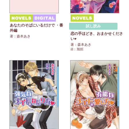
あなたのそばにいるだけで ・番
試し読み
外編
恋の手ほどき、おまかせくださ
著：森本あき
い♥
著：森本あき
ill：旭炬