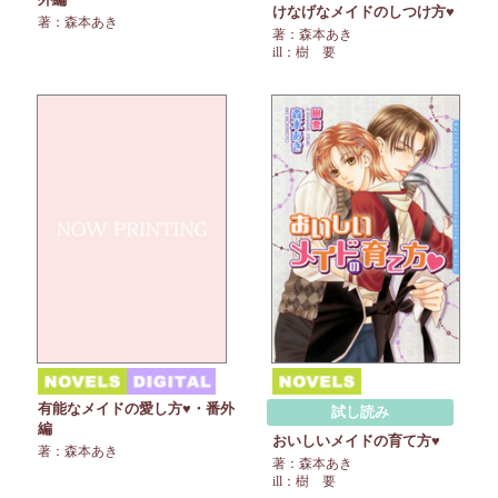
けなげなメイドのしつけ方♥
著：森本あき
著：森本あき
ill：樹 要
有能なメイドの愛し方♥・番外
試し読み
編
おいしいメイドの育て方♥
著：森本あき
著：森本あき
ill：樹 要