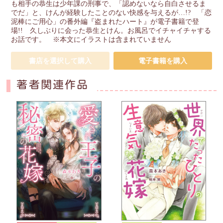
も相手の恭生は少年課の刑事で、「認めないなら自白させるま
でだ」と、けんが経験したことのない快感を与えるが…!? 「恋
泥棒にご用心」の番外編『盗まれたハート』が電子書籍で登
場!! 久しぶりに会った恭生とけん。お風呂でイチャイチャする
お話です。 ※本文にイラストは含まれていません
書店を選択して購入
電子書籍を購入
著者関連作品