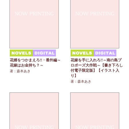
花婿をつかまえろ!!・番外編～
花嫁を手に入れろ!!～南の島プ
花嫁はお金持ち？～
ロポーズ大作戦～【書き下ろし
付電子限定版】【イラスト入
著：森本あき
り】
著：森本あき