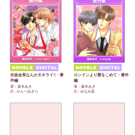
生徒会長なんか大キライ!!・番
ロンドンより愛をこめて・番外
外編
編
著：森本あき
著：森本あき
ill：かんべあきら
ill：みなみ遥