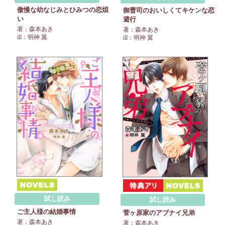
傲慢な幼なじみとひみつの恋煩
御曹司のおいしくてキケンな恋
い
避行
著：森本あき
著：森本あき
ill：明神 翼
ill：明神 翼
試し読み
試し読み
ご主人様の結婚事情
菅ヶ原家のアブナイ兄弟
著：森本あき
著：森本あき