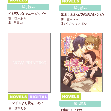
試し読み
試し読み
イジワルなキューピッド♥
気まぐれシェフの恋のレシピ♥
著：森本あき
著：森本あき
ill：角田 緑
ill：タカツキノボル
ロンドンより愛をこめて
試し読み
著：森本あき
お嫁にしてね♥