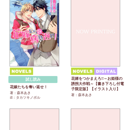
花婿をつかまえろ!!～お姫様の
試し読み
誘拐大作戦～【書き下ろし付電
花嫁たちを奪い返せ！
子限定版】【イラスト入り】
著：森本あき
著：森本あき
ill：タカツキノボル