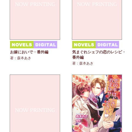
お嫁においで・番外編
気まぐれシェフの恋のレシピ・
番外編
著：森本あき
著：森本あき