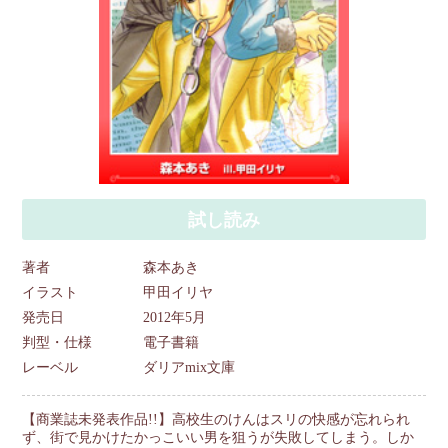
試し読み
著者
森本あき
イラスト
甲田イリヤ
発売日
2012年5月
判型・仕様
電子書籍
レーベル
ダリアmix文庫
【商業誌未発表作品!!】高校生のけんはスリの快感が忘れられ
ず、街で見かけたかっこいい男を狙うが失敗してしまう。しか