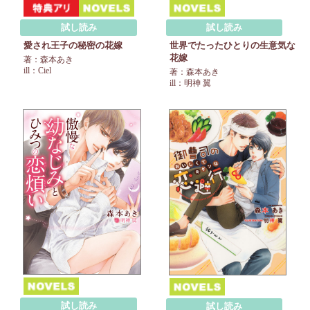
試し読み
試し読み
愛され王子の秘密の花嫁
世界でたったひとりの生意気な
花嫁
著：森本あき
ill：Ciel
著：森本あき
ill：明神 翼
試し読み
試し読み