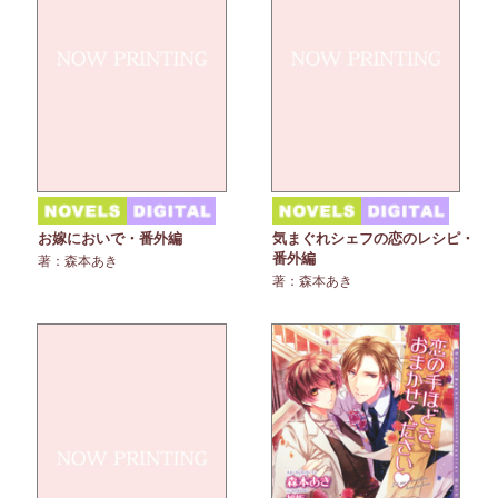
お嫁においで・番外編
気まぐれシェフの恋のレシピ・
番外編
著：森本あき
著：森本あき