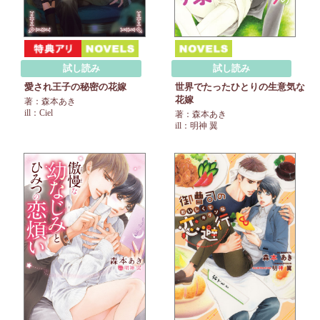
試し読み
試し読み
愛され王子の秘密の花嫁
世界でたったひとりの生意気な
花嫁
著：森本あき
ill：Ciel
著：森本あき
ill：明神 翼