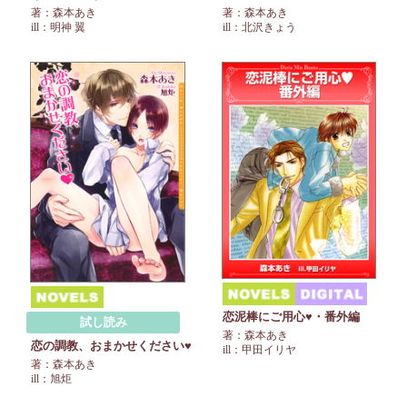
著：森本あき
著：森本あき
ill：明神 翼
ill：北沢きょう
恋泥棒にご用心♥・番外編
試し読み
著：森本あき
恋の調教、おまかせください♥
ill：甲田イリヤ
著：森本あき
ill：旭炬