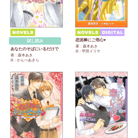
恋泥棒にご用心♥
試し読み
著：森本あき
あなたのそばにいるだけで
ill：甲田イリヤ
著：森本あき
ill：かんべあきら