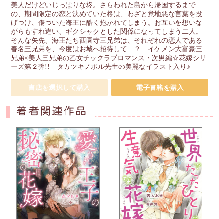
美人だけどいじっぱりな柊。さらわれた島から帰国するまで
の、期間限定の恋と決めていた柊は、わざと意地悪な言葉を投
げつけ、傷ついた海王に酷く抱かれてしまう。お互いを想いな
がらもすれ違い、ギクシャクとした関係になってしまう二人。
そんな矢先、海王たち西園寺三兄弟は、それぞれの恋人である
春名三兄弟を、今度はお城へ招待して…？ イケメン大富豪三
兄弟×美人三兄弟の乙女チックラブロマンス・次男編☆花嫁シリ
ーズ第２弾!! タカツキノボル先生の美麗なイラスト入り♪
書店を選択して購入
電子書籍を購入
著者関連作品