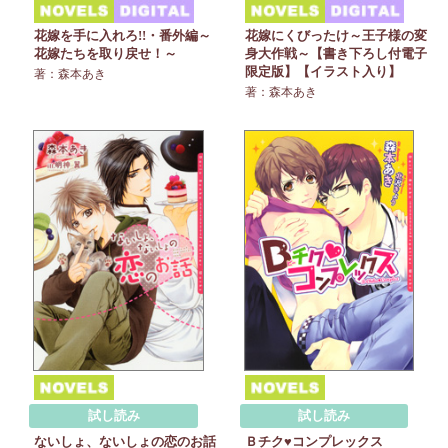
花嫁を手に入れろ!!・番外編～
花嫁にくびったけ～王子様の変
花嫁たちを取り戻せ！～
身大作戦～【書き下ろし付電子
限定版】【イラスト入り】
著：森本あき
著：森本あき
試し読み
試し読み
ないしょ、ないしょの恋のお話
Ｂチク♥コンプレックス