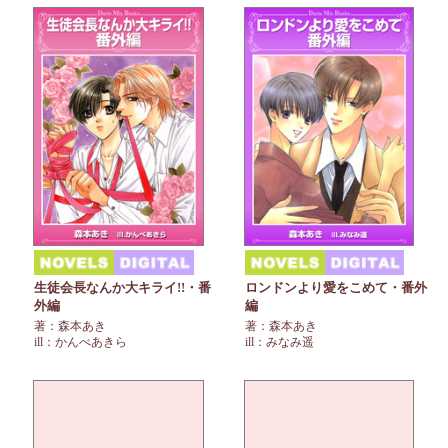
生徒会長なんか大キライ!!・番
ロンドンより愛をこめて・番外
外編
編
著：森本あき
著：森本あき
ill：かんべあきら
ill：みなみ遥