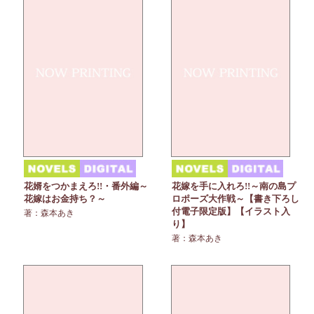
花婿をつかまえろ!!・番外編～
花嫁を手に入れろ!!～南の島プ
花嫁はお金持ち？～
ロポーズ大作戦～【書き下ろし
付電子限定版】【イラスト入
著：森本あき
り】
著：森本あき