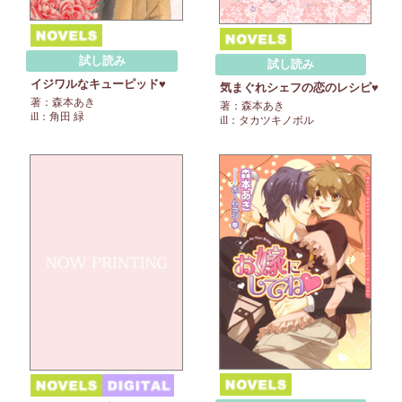
試し読み
試し読み
イジワルなキューピッド♥
気まぐれシェフの恋のレシピ♥
著：森本あき
著：森本あき
ill：角田 緑
ill：タカツキノボル