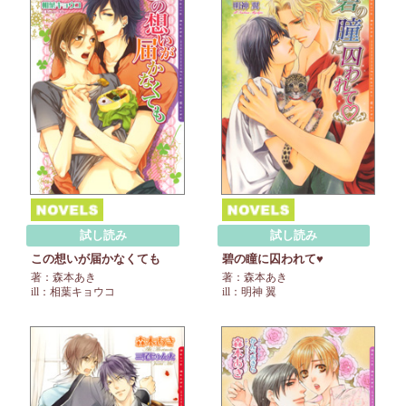
試し読み
試し読み
この想いが届かなくても
碧の瞳に囚われて♥
著：森本あき
著：森本あき
ill：相葉キョウコ
ill：明神 翼