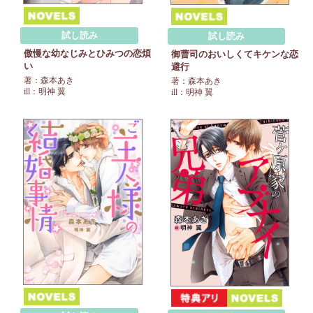
試し読み
試し読み
傲慢な幼なじみとひみつの恋煩
御曹司のおいしくてキケンな恋
い
避行
著：森本あき
著：森本あき
ill：明神 翼
ill：明神 翼