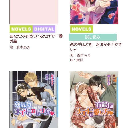
あなたのそばにいるだけで ・番
試し読み
外編
恋の手ほどき、おまかせくださ
著：森本あき
い♥
著：森本あき
ill：旭炬