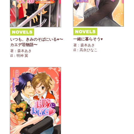
一緒に暮らそう♥
いつも、きみのそばにいる♥〜
カエデ荘物語〜
著：森本あき
ill：高永ひなこ
著：森本あき
ill：明神 翼