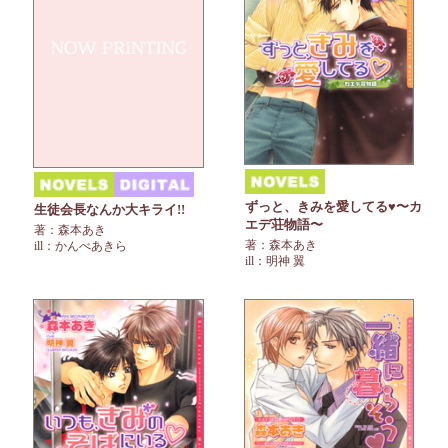
ずっと、きみを愛してる♥〜カ
生徒会長なんか大キライ!!
エデ荘物語〜
著：森本あき
著：森本あき
ill：かんべあきら
ill：明神 翼