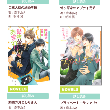
試し読み
試し読み
ご主人様の結婚事情
菅ヶ原家のアブナイ兄弟
著：森本あき
著：森本あき
ill：明神 翼
ill：明神 翼
試し読み
試し読み
動物のおまわりさん
プライベート・サファリ♥
著：森本あき
著：森本あき