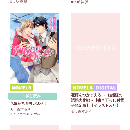
ill：明神 翼
ill：明神 翼
花婿をつかまえろ!!～お姫様の
試し読み
誘拐大作戦～【書き下ろし付電
花嫁たちを奪い返せ！
子限定版】【イラスト入り】
著：森本あき
著：森本あき
ill：タカツキノボル