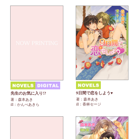
9日間で恋をしよう♥
先生のお気に入り!?
著：森本あき
著：森本あき
ill：香林セージ
ill：かんべあきら