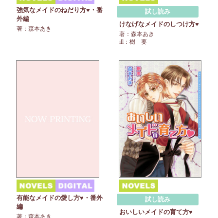
強気なメイドのねだり方♥・番
試し読み
外編
けなげなメイドのしつけ方♥
著：森本あき
著：森本あき
ill：樹 要
有能なメイドの愛し方♥・番外
試し読み
編
おいしいメイドの育て方♥
著：森本あき