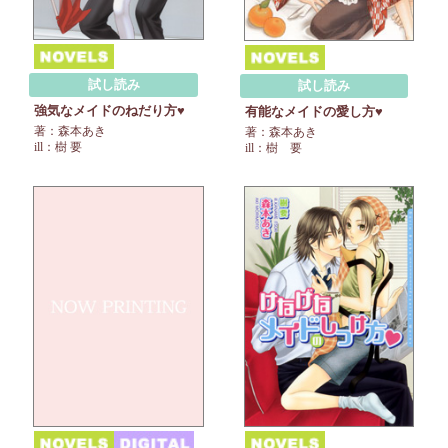
試し読み
試し読み
強気なメイドのねだり方♥
有能なメイドの愛し方♥
著：森本あき
著：森本あき
ill：樹 要
ill：樹 要