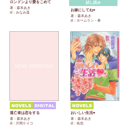
ロンドンより愛をこめて
試し読み
著：森本あき
お嫁にしてね♥
ill：みなみ遥
著：森本あき
ill：ホームラン・拳
逃亡者は恋をする
おいしい生活♥
著：森本あき
著：森本あき
ill：片岡ケイコ
ill：祐也