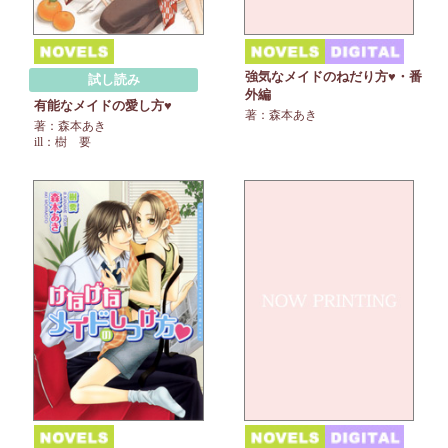
強気なメイドのねだり方♥・番
試し読み
外編
有能なメイドの愛し方♥
著：森本あき
著：森本あき
ill：樹 要