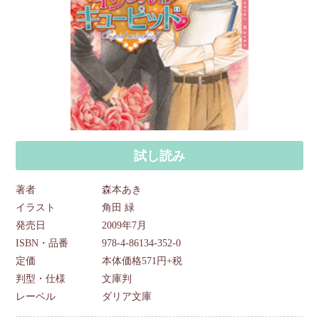
試し読み
著者
森本あき
イラスト
角田 緑
発売日
2009年7月
ISBN・品番
978-4-86134-352-0
定価
本体価格571円+税
判型・仕様
文庫判
レーベル
ダリア文庫