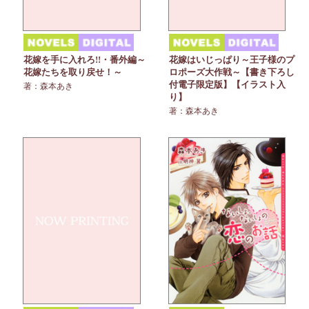
花嫁を手に入れろ!!・番外編～
花嫁はいじっぱり～王子様のプ
花嫁たちを取り戻せ！～
ロポーズ大作戦～【書き下ろし
付電子限定版】【イラスト入
著：森本あき
り】
著：森本あき