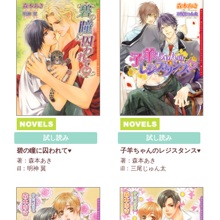
試し読み
試し読み
碧の瞳に囚われて♥
子羊ちゃんのレジスタンス♥
著：森本あき
著：森本あき
ill：明神 翼
ill：三尾じゅん太