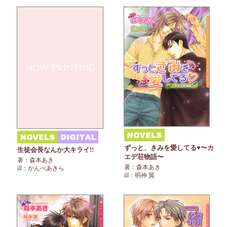
ずっと、きみを愛してる♥〜カ
生徒会長なんか大キライ!!
エデ荘物語〜
著：森本あき
著：森本あき
ill：かんべあきら
ill：明神 翼