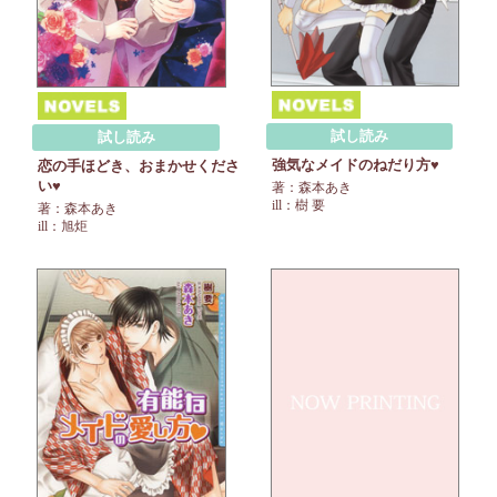
試し読み
試し読み
強気なメイドのねだり方♥
恋の手ほどき、おまかせくださ
い♥
著：森本あき
ill：樹 要
著：森本あき
ill：旭炬