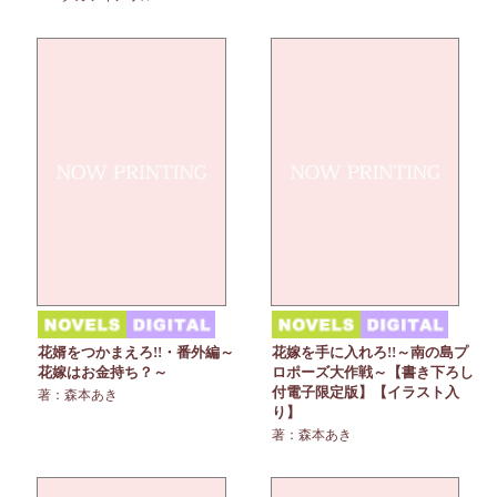
花婿をつかまえろ!!・番外編～
花嫁を手に入れろ!!～南の島プ
花嫁はお金持ち？～
ロポーズ大作戦～【書き下ろし
付電子限定版】【イラスト入
著：森本あき
り】
著：森本あき