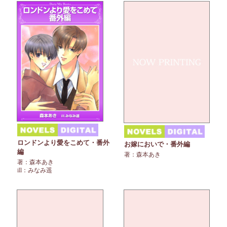
ロンドンより愛をこめて・番外
お嫁においで・番外編
編
著：森本あき
著：森本あき
ill：みなみ遥