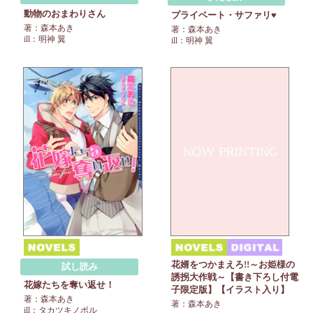
動物のおまわりさん
プライベート・サファリ♥
著：森本あき
著：森本あき
ill：明神 翼
ill：明神 翼
花婿をつかまえろ!!～お姫様の
試し読み
誘拐大作戦～【書き下ろし付電
花嫁たちを奪い返せ！
子限定版】【イラスト入り】
著：森本あき
著：森本あき
ill：タカツキノボル