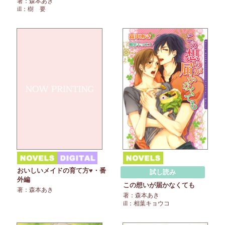
著：森本あき
ill：樹 要
おいしいメイドの育て方♥・番
試し読み
外編
この想いが届かなくても
著：森本あき
著：森本あき
ill：相葉キョウコ