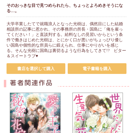
そのおっきな目で見つめられたら、ちょっとよろめきそうにな
る…。
大学卒業したてで就職浪人となった光樹は、偶然目にした結婚
相談所の記事に惹かれ、その事務所の所長・国島に「俺を雇っ
てください！」と直談判する。給料なしの見習いからという条
件で働きはじめた光樹は、とにかく口が悪いがちょっぴり優し
い国島や個性的な所員らに鍛えられ、仕事にやりがいを感じ
る。そんな光樹に国島は裏切るような行為をしてきて!? ビター
＆スイートラブ♥
書店を選択して購入
電子書籍を購入
著者関連作品