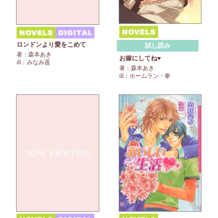
ロンドンより愛をこめて
試し読み
著：森本あき
お嫁にしてね♥
ill：みなみ遥
著：森本あき
ill：ホームラン・拳