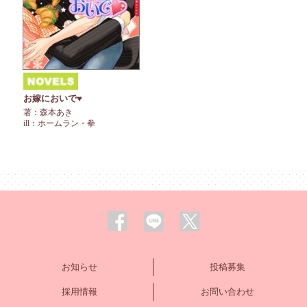
お嫁においで♥
著：森本あき
ill：ホームラン・拳
お知らせ
投稿募集
採用情報
お問い合わせ