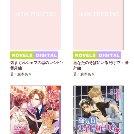
気まぐれシェフの恋のレシピ・
あなたのそばにいるだけで ・番
番外編
外編
著：森本あき
著：森本あき