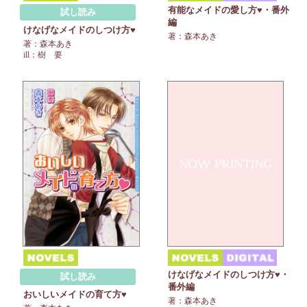
有能なメイドの愛し方♥・番外
試し読み
編
けなげなメイドのしつけ方♥
著：森本あき
著：森本あき
ill：樹 要
けなげなメイドのしつけ方♥・
試し読み
番外編
おいしいメイドの育て方♥
著：森本あき