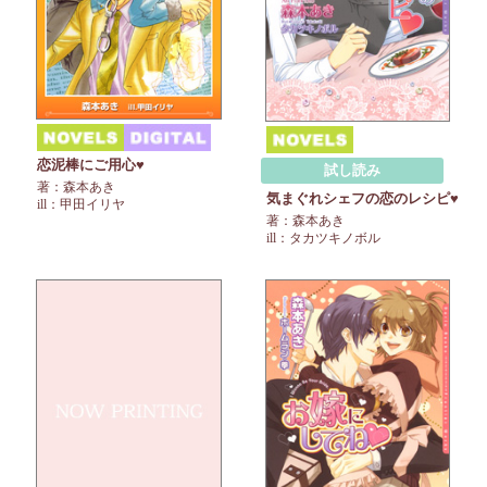
恋泥棒にご用心♥
試し読み
著：森本あき
気まぐれシェフの恋のレシピ♥
ill：甲田イリヤ
著：森本あき
ill：タカツキノボル