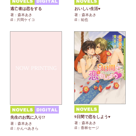
逃亡者は恋をする
おいしい生活♥
著：森本あき
著：森本あき
ill：片岡ケイコ
ill：祐也
9日間で恋をしよう♥
先生のお気に入り!?
著：森本あき
著：森本あき
ill：香林セージ
ill：かんべあきら