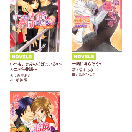
一緒に暮らそう♥
いつも、きみのそばにいる♥〜
カエデ荘物語〜
著：森本あき
ill：高永ひなこ
著：森本あき
ill：明神 翼