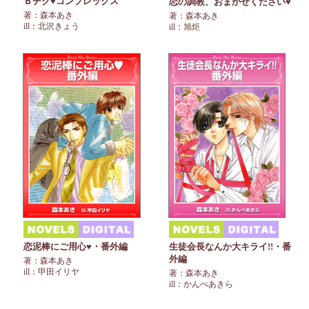
Ｂチク♥コンプレックス
恋の調教、おまかせください♥
著：森本あき
著：森本あき
ill：北沢きょう
ill：旭炬
恋泥棒にご用心♥・番外編
生徒会長なんか大キライ!!・番
外編
著：森本あき
ill：甲田イリヤ
著：森本あき
ill：かんべあきら