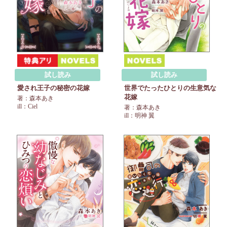
試し読み
試し読み
愛され王子の秘密の花嫁
世界でたったひとりの生意気な
花嫁
著：森本あき
ill：Ciel
著：森本あき
ill：明神 翼