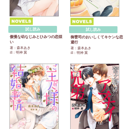
試し読み
試し読み
傲慢な幼なじみとひみつの恋煩
御曹司のおいしくてキケンな恋
い
避行
著：森本あき
著：森本あき
ill：明神 翼
ill：明神 翼