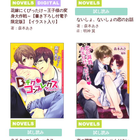
花嫁にくびったけ～王子様の変
試し読み
身大作戦～【書き下ろし付電子
ないしょ、ないしょの恋のお話
限定版】【イラスト入り】
著：森本あき
著：森本あき
ill：明神 翼
試し読み
試し読み