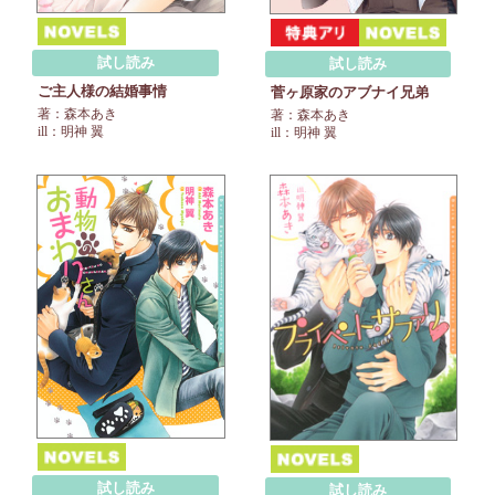
試し読み
試し読み
ご主人様の結婚事情
菅ヶ原家のアブナイ兄弟
著：森本あき
著：森本あき
ill：明神 翼
ill：明神 翼
試し読み
試し読み