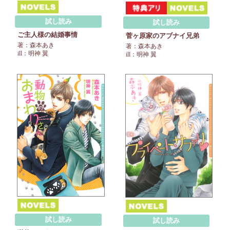
試し読み
試し読み
ご主人様の結婚事情
菅ヶ原家のアブナイ兄弟
著：森本あき
著：森本あき
ill：明神 翼
ill：明神 翼
試し読み
試し読み