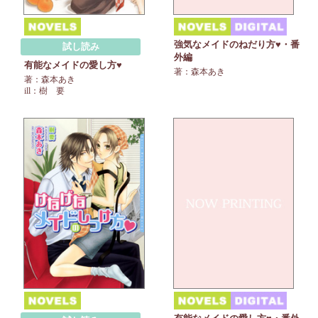
強気なメイドのねだり方♥・番
試し読み
外編
有能なメイドの愛し方♥
著：森本あき
著：森本あき
ill：樹 要