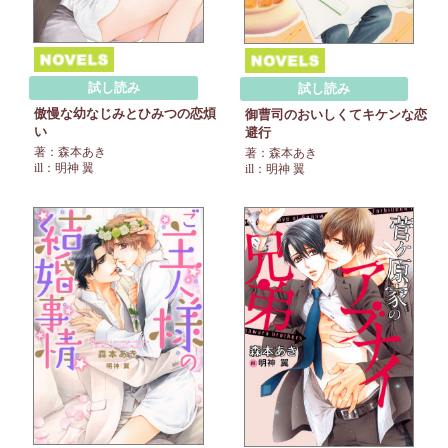
試し読み
試し読み
傲慢な幼なじみとひみつの恋煩
御曹司のおいしくてキケンな恋
い
避行
著：森本あき
著：森本あき
ill：明神 翼
ill：明神 翼