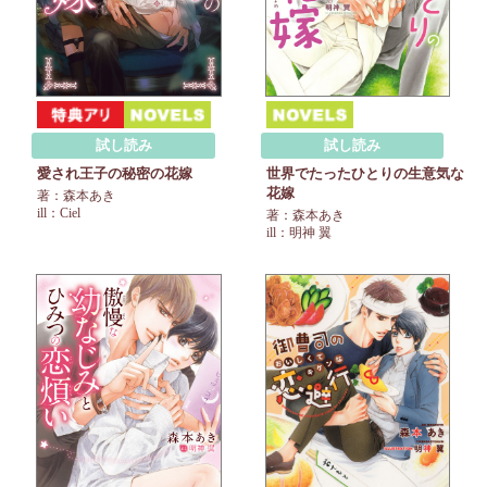
試し読み
試し読み
愛され王子の秘密の花嫁
世界でたったひとりの生意気な
花嫁
著：森本あき
ill：Ciel
著：森本あき
ill：明神 翼