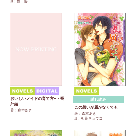
ill：樹 要
おいしいメイドの育て方♥・番
試し読み
外編
この想いが届かなくても
著：森本あき
著：森本あき
ill：相葉キョウコ