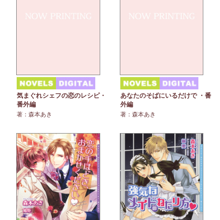
気まぐれシェフの恋のレシピ・
あなたのそばにいるだけで ・番
番外編
外編
著：森本あき
著：森本あき