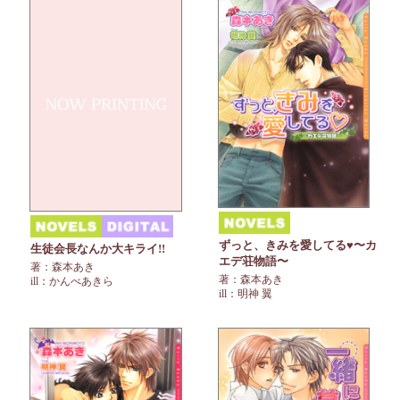
ずっと、きみを愛してる♥〜カ
生徒会長なんか大キライ!!
エデ荘物語〜
著：森本あき
著：森本あき
ill：かんべあきら
ill：明神 翼