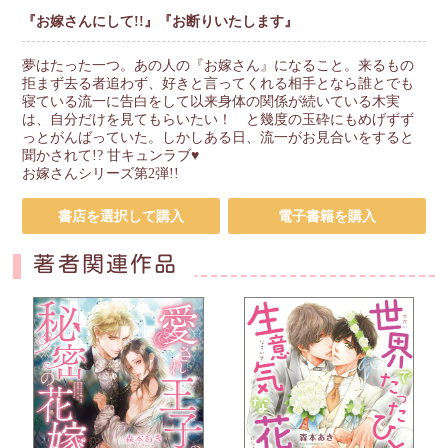
『お嫁さんにして!!』『お断りいたします』
夢はたった一つ。あの人の『お嫁さん』になること。来るもの
拒まず去る者追わず、好きと言ってくれる相手となら誰とでも
寝ている流一に告白をして以来身体の関係が続いている木実
は、自分だけを見てもらいたい！ と幾度の玉砕にもめげずず
っとがんばっていた。しかしある日、流一がお見合いをすると
聞かされて!? 甘キュンラブ♥
お嫁さんシリーズ第2弾!!
書店を選択して購入
電子書籍を購入
著者関連作品