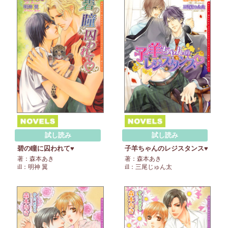
試し読み
試し読み
碧の瞳に囚われて♥
子羊ちゃんのレジスタンス♥
著：森本あき
著：森本あき
ill：明神 翼
ill：三尾じゅん太