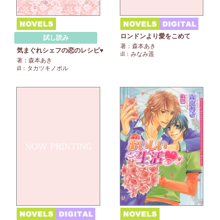
ロンドンより愛をこめて
試し読み
著：森本あき
気まぐれシェフの恋のレシピ♥
ill：みなみ遥
著：森本あき
ill：タカツキノボル