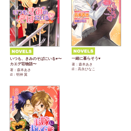
一緒に暮らそう♥
いつも、きみのそばにいる♥〜
カエデ荘物語〜
著：森本あき
ill：高永ひなこ
著：森本あき
ill：明神 翼