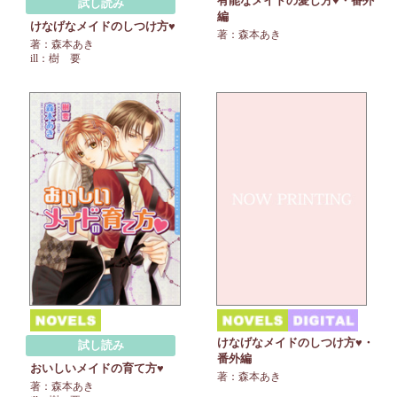
有能なメイドの愛し方♥・番外
試し読み
編
けなげなメイドのしつけ方♥
著：森本あき
著：森本あき
ill：樹 要
けなげなメイドのしつけ方♥・
試し読み
番外編
おいしいメイドの育て方♥
著：森本あき
著：森本あき