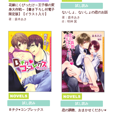
花嫁にくびったけ～王子様の変
試し読み
身大作戦～【書き下ろし付電子
ないしょ、ないしょの恋のお話
限定版】【イラスト入り】
著：森本あき
著：森本あき
ill：明神 翼
試し読み
試し読み
Ｂチク♥コンプレックス
恋の調教、おまかせください♥