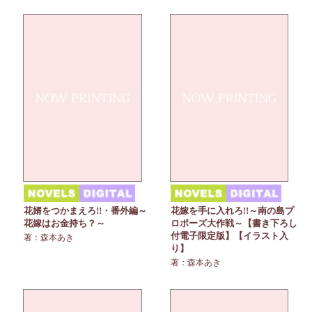
花婿をつかまえろ!!・番外編～
花嫁を手に入れろ!!～南の島プ
花嫁はお金持ち？～
ロポーズ大作戦～【書き下ろし
付電子限定版】【イラスト入
著：森本あき
り】
著：森本あき