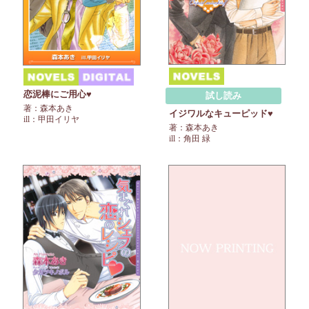
恋泥棒にご用心♥
試し読み
著：森本あき
イジワルなキューピッド♥
ill：甲田イリヤ
著：森本あき
ill：角田 緑