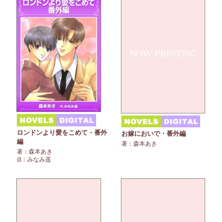
ロンドンより愛をこめて・番外
お嫁においで・番外編
編
著：森本あき
著：森本あき
ill：みなみ遥