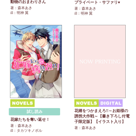
動物のおまわりさん
プライベート・サファリ♥
著：森本あき
著：森本あき
ill：明神 翼
ill：明神 翼
花婿をつかまえろ!!～お姫様の
試し読み
誘拐大作戦～【書き下ろし付電
花嫁たちを奪い返せ！
子限定版】【イラスト入り】
著：森本あき
著：森本あき
ill：タカツキノボル