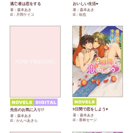
逃亡者は恋をする
おいしい生活♥
著：森本あき
著：森本あき
ill：片岡ケイコ
ill：祐也
9日間で恋をしよう♥
先生のお気に入り!?
著：森本あき
著：森本あき
ill：香林セージ
ill：かんべあきら