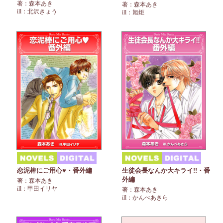
著：森本あき
著：森本あき
ill：北沢きょう
ill：旭炬
恋泥棒にご用心♥・番外編
生徒会長なんか大キライ!!・番
外編
著：森本あき
ill：甲田イリヤ
著：森本あき
ill：かんべあきら