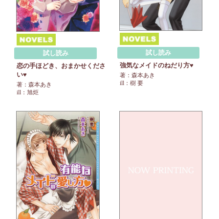
試し読み
試し読み
強気なメイドのねだり方♥
恋の手ほどき、おまかせくださ
い♥
著：森本あき
ill：樹 要
著：森本あき
ill：旭炬