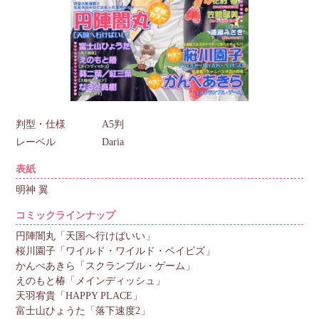
判型・仕様
A5判
レーベル
Daria
表紙
明神 翼
コミックラインナップ
円陣闇丸「天国へ行けばいい」
桜川園子「ワイルド・ワイルド・ベイビズ」
かんべあきら「スクランブル・ゲーム」
えのもと椿「メインディッシュ」
天羽宥貴「HAPPY PLACE」
富士山ひょうた「落下速度2」