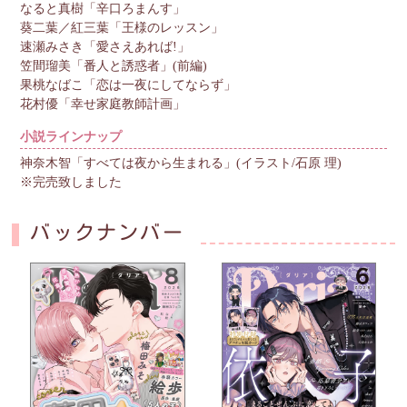
なると真樹「辛口ろまんす」
葵二葉／紅三葉「王様のレッスン」
速瀬みさき「愛さえあれば!」
笠間瑠美「番人と誘惑者」(前編)
果桃なばこ「恋は一夜にしてならず」
花村優「幸せ家庭教師計画」
小説ラインナップ
神奈木智「すべては夜から生まれる」(イラスト/石原 理)
※完売致しました
バックナンバー