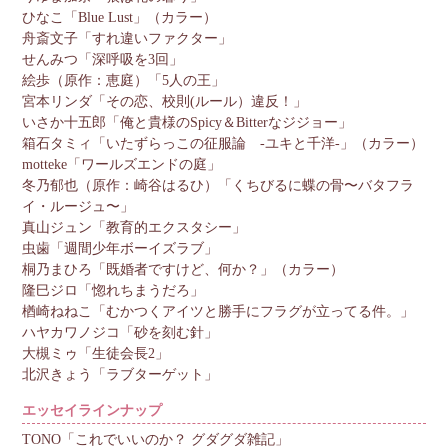
ひなこ「Blue Lust」（カラー）
舟斎文子「すれ違いファクター」
せんみつ「深呼吸を3回」
絵歩（原作：恵庭）「5人の王」
宮本リンダ「その恋、校則(ルール）違反！」
いさか十五郎「俺と貴様のSpicy＆Bitterなジジョー」
箱石タミィ「いたずらっこの征服論 ‐ユキと千洋‐」（カラー）
motteke「ワールズエンドの庭」
冬乃郁也（原作：崎谷はるひ）「くちびるに蝶の骨〜バタフラ
イ・ルージュ〜」
真山ジュン「教育的エクスタシー」
虫歯「週間少年ボーイズラブ」
桐乃まひろ「既婚者ですけど、何か？」（カラー）
隆巳ジロ「惚れちまうだろ」
楢崎ねねこ「むかつくアイツと勝手にフラグが立ってる件。」
ハヤカワノジコ「砂を刻む針」
大槻ミゥ「生徒会長2」
北沢きょう「ラブターゲット」
エッセイラインナップ
TONO「これでいいのか？ グダグダ雑記」