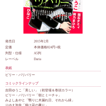
発売日
2015年2月
定価
本体価格824円+税
判型・仕様
A5判
レーベル
Daria
表紙
ビリー・バリバリー
コミックラインナップ
吉田ゆうこ「美しい」（初登場＆巻頭カラー）
ビリー・バリバリー「朝とミーチャ」
みよしあやと「翳りに木漏れ日、それから緑」
りゆま加奈「狼は花の馨り」