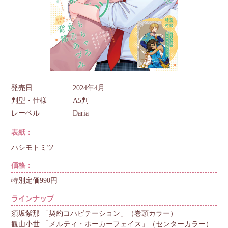
発売日
2024年4月
判型・仕様
A5判
レーベル
Daria
表紙：
ハシモトミツ
価格：
特別定価990円
ラインナップ
須坂紫那 「契約コハビテーション」（巻頭カラー）
観山小世 「メルティ・ポーカーフェイス」（センターカラー）