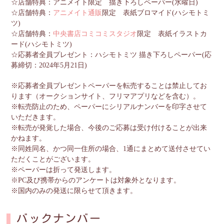
☆店舗特典：アニメイト限定 描き下ろしペーパー(水曜日)
☆店舗特典：
アニメイト通販
限定 表紙ブロマイド(ハシモトミ
ツ)
☆店舗特典：
中央書店コミコミスタジオ
限定 表紙イラストカ
ード(ハシモトミツ)
☆応募者全員プレゼント：ハシモトミツ 描き下ろしペーパー(応
募締切：2024年5月21日)
※応募者全員プレゼントペーパーを転売することは禁止してお
ります（オークションサイト、フリマアプリなどを含む）。
※転売防止のため、ペーパーにシリアルナンバーを印字させて
いただきます。
※転売が発覚した場合、今後のご応募は受け付けることが出来
かねます。
※同姓同名、かつ同一住所の場合、1通にまとめて送付させてい
ただくことがございます。
※ペーパーは折って発送します。
※PC及び携帯からのアンケートは対象外となります。
※国内のみの発送に限らせて頂きます。
バックナンバー