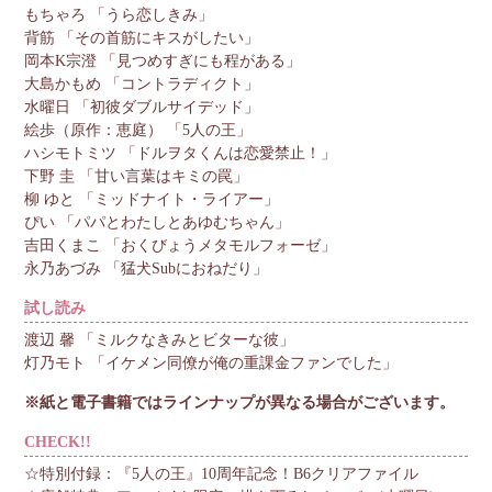
もちゃろ 「うら恋しきみ」
背筋 「その首筋にキスがしたい」
岡本K宗澄 「見つめすぎにも程がある」
大島かもめ 「コントラディクト」
水曜日 「初彼ダブルサイデッド」
絵歩（原作：恵庭） 「5人の王」
ハシモトミツ 「ドルヲタくんは恋愛禁止！」
下野 圭 「甘い言葉はキミの罠」
柳 ゆと 「ミッドナイト・ライアー」
ぴい 「パパとわたしとあゆむちゃん」
吉田くまこ 「おくびょうメタモルフォーゼ」
永乃あづみ 「猛犬Subにおねだり」
試し読み
渡辺 馨 「ミルクなきみとビターな彼」
灯乃モト 「イケメン同僚が俺の重課金ファンでした」
※紙と電子書籍ではラインナップが異なる場合がございます。
CHECK!!
☆特別付録：『5人の王』10周年記念！B6クリアファイル