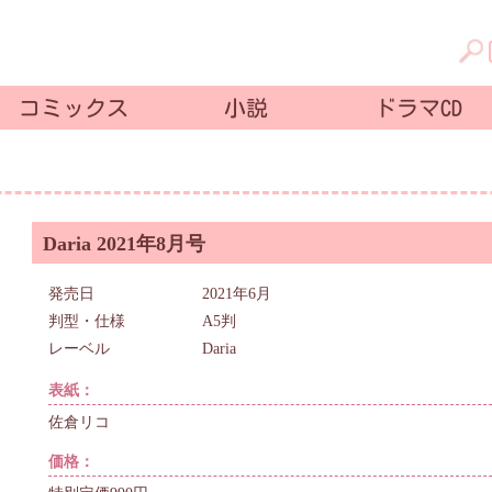
コミックス
小説
ドラマCD
Daria 2021年8月号
発売日
2021年6月
判型・仕様
A5判
レーベル
Daria
表紙：
佐倉リコ
価格：