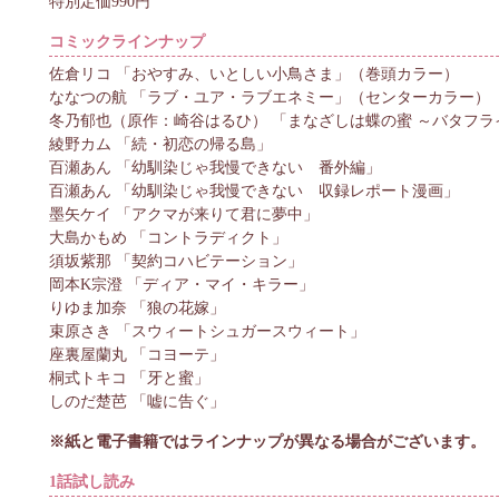
特別定価990円
コミックラインナップ
佐倉リコ 「おやすみ、いとしい小鳥さま」（巻頭カラー）
ななつの航 「ラブ・ユア・ラブエネミー」（センターカラー）
冬乃郁也（原作：崎谷はるひ） 「まなざしは蝶の蜜 ～バタフ
綾野カム 「続・初恋の帰る島」
百瀬あん 「幼馴染じゃ我慢できない 番外編」
百瀬あん 「幼馴染じゃ我慢できない 収録レポート漫画」
墨矢ケイ 「アクマが来りて君に夢中」
大島かもめ 「コントラディクト」
須坂紫那 「契約コハビテーション」
岡本K宗澄 「ディア・マイ・キラー」
りゆま加奈 「狼の花嫁」
束原さき 「スウィートシュガースウィート」
座裏屋蘭丸 「コヨーテ」
桐式トキコ 「牙と蜜」
しのだ楚芭 「嘘に告ぐ」
※紙と電子書籍ではラインナップが異なる場合がございます。
1話試し読み