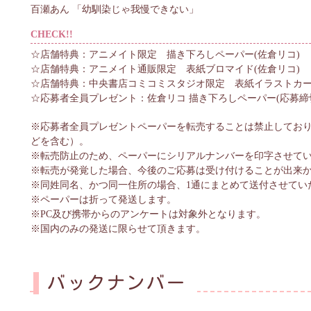
百瀬あん 「幼馴染じゃ我慢できない」
CHECK!!
☆店舗特典：アニメイト限定 描き下ろしペーパー(佐倉リコ)
☆店舗特典：アニメイト通販限定 表紙ブロマイド(佐倉リコ)
☆店舗特典：中央書店コミコミスタジオ限定 表紙イラストカー
☆応募者全員プレゼント：佐倉リコ 描き下ろしペーパー(応募締切：2
※応募者全員プレゼントペーパーを転売することは禁止してお
どを含む）。
※転売防止のため、ペーパーにシリアルナンバーを印字させて
※転売が発覚した場合、今後のご応募は受け付けることが出来
※同姓同名、かつ同一住所の場合、1通にまとめて送付させてい
※ペーパーは折って発送します。
※PC及び携帯からのアンケートは対象外となります。
※国内のみの発送に限らせて頂きます。
バックナンバー