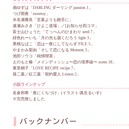
扇ゆずは「DARLING ダーリング passion.1」
つげ雨夜「sweetoy」
水名瀬雅良「言葉よりも饒舌に」
速瀬みさき「ひよこ道場」／[お知らせ四コマ」
富士山ひょうた「てっぺんのひまわり seed.7」
緋色れーいち「月の光も届くだろう light 3」
果桃なばこ「恋は一夜にしてならず FILE.5」
やまかみ梨由「そして恋になる Moment.3」
池田ソウコ「純情喫茶」
えのもと椿「メインディッシュ〜恋の境界線〜 scene.18」
東里桐子「LOVE RECIPE recipe.7」
葵二葉／紅三葉「契約愛人 Lesson.2」
小説ラインナップ
名倉和希「夜にくちづけ」(イラスト/真生るいす)
※完売致しました
バックナンバー