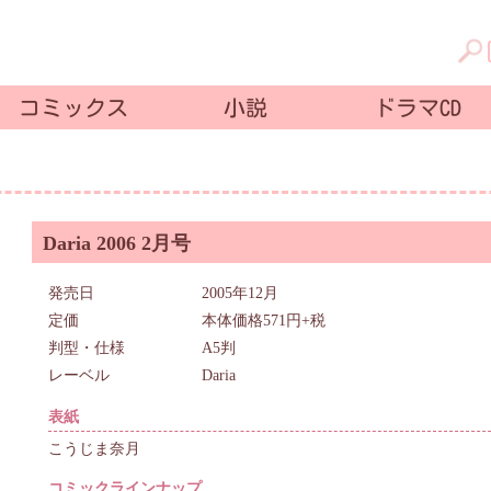
コミックス
小説
ドラマCD
Daria 2006 2月号
発売日
2005年12月
定価
本体価格571円+税
判型・仕様
A5判
レーベル
Daria
表紙
こうじま奈月
コミックラインナップ