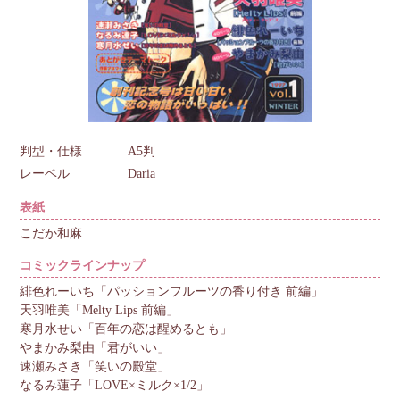
判型・仕様
A5判
レーベル
Daria
表紙
こだか和麻
コミックラインナップ
緋色れーいち「パッションフルーツの香り付き 前編」
天羽唯美「Melty Lips 前編」
寒月水せい「百年の恋は醒めるとも」
やまかみ梨由「君がいい」
速瀬みさき「笑いの殿堂」
なるみ蓮子「LOVE×ミルク×1/2」