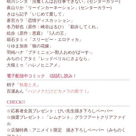
晴川シンタ「淫魔くんはお仕事できない」(センターカラー)
眞山りか「リーインカーネーション」(センターカラー)
きはら記子「いじめて愛して」
蒼宮カラ「恋情ディスカッション」
冬乃郁也（原作：崎谷はるひ）「勘弁してくれ」
絵歩（原作：恵庭）「5人の王」
箱石タミィ「スリーピー・エロティカ」
りゆま加奈「狼の花嫁」
羽純ハナ「プチミニョン-獣人おめがばーす-」
みちのくアタミ「レッドベリルにさよなら」
大槻ミゥ「ハレノヒニアメ」
電子配信中コミック 1話試し読み！
梢子「
執着と犬
」
百瀬あん「
ハジメテだけどカメラの前で 1
」
CHECK!!
☆応募者全員プレゼント：ぴい先生描き下ろしペーパー
☆抽選プレゼント：「レムナント」グラフアートクリアファイ
ル
☆店舗特典：アニメイト限定 描き下ろしペーパー（みちのく