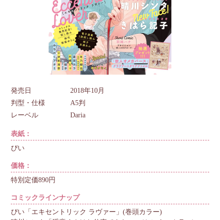
発売日
2018年10月
判型・仕様
A5判
レーベル
Daria
表紙：
ぴい
価格：
特別定価890円
コミックラインナップ
ぴい「エキセントリック ラヴァー」(巻頭カラー)