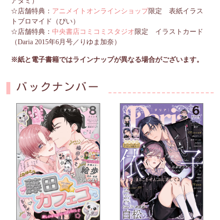
アタミ）
☆店舗特典：
アニメイトオンラインショップ
限定 表紙イラス
トブロマイド（ぴい）
☆店舗特典：
中央書店コミコミスタジオ
限定 イラストカード
（Daria 2015年6月号／りゆま加奈）
※紙と電子書籍ではラインナップが異なる場合がございます。
バックナンバー